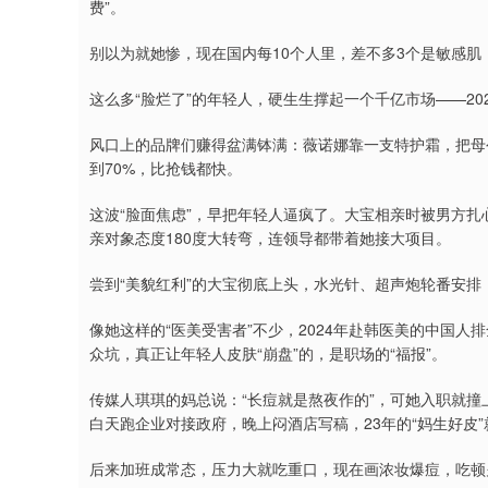
费”。
别以为就她惨，现在国内每10个人里，差不多3个是敏感肌，日
这么多“脸烂了”的年轻人，硬生生撑起一个千亿市场——202
风口上的品牌们赚得盆满钵满：薇诺娜靠一支特护霜，把母
到70%，比抢钱都快。
这波“脸面焦虑”，早把年轻人逼疯了。大宝相亲时被男方扎
亲对象态度180度大转弯，连领导都带着她接大项目。
尝到“美貌红利”的大宝彻底上头，水光针、超声炮轮番安
像她这样的“医美受害者”不少，2024年赴韩医美的中国人
众坑，真正让年轻人皮肤“崩盘”的，是职场的“福报”。
传媒人琪琪的妈总说：“长痘就是熬夜作的”，可她入职就撞
白天跑企业对接政府，晚上闷酒店写稿，23年的“妈生好皮
后来加班成常态，压力大就吃重口，现在画浓妆爆痘，吃顿