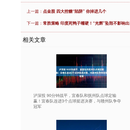
上一篇：
点金股 四大控糖“陷阱” 你掉进几个
下一篇：
常胜策略 印度死鸭子嘴硬！“光辉”坠毁不影响
相关文章
泸深投 90分钟战平，宜春队和抚州队点球定输
赢！宜春队连进3个点球挺进决赛，与赣州队争夺
冠军