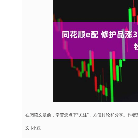
深证成指
14110.12
1.92
0.57%
-34.08
-
在阅读文章前，辛苦您点下“关注”，方便讨论和分享。作
文 |小戎