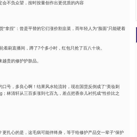
者定会不负众望，按时按量创作出更优质的内容
“拿捏”：曾是平替的它们涨价割韭菜，而年轻人为“脸面”只能硬着
账号轮着刷直播间，蹲了7个多小时，红包只抢了百八十块。
来越贵的修护护肤品。
的口号，多良心啊！结果风水轮流转，现在国货反倒成了“美妆刺
块50g；林清轩从三百多涨到七百九，差点把香奈儿衬托成“性价比之
？更扎心的是，这毛病可能伴终身，等于给修护产品交一辈子“保护