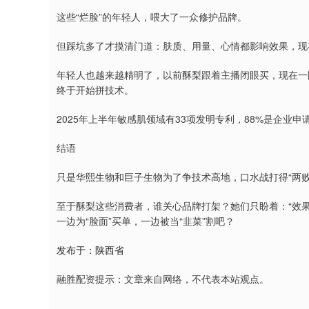
这些“烂脸”的年轻人，喂大了一众修护品牌。
但踩坑多了才摸清门道：肤质、用量、心情都影响效果，现
年轻人也越来越精明了，以前酥梨跟着主播闭眼买，现在一
终于开始拼技术。
2025年上半年敏感肌领域有33项发明专利，88%是企业申
结语
只是华熙生物和巨子生物为了争技术高地，口水战打得“两败
至于酥梨这些消费者，谁关心品牌打架？她们只盼着：“效
一边为“脸面”买单，一边被当“韭菜”割吧？
发布于：陕西省
融胜配资提示：文章来自网络，不代表本站观点。