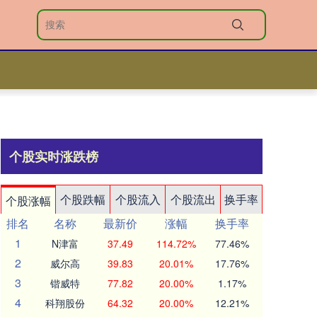
个股实时涨跌榜
个股跌幅
个股流入
个股流出
换手率
个股涨幅
排名
名称
最新价
涨幅
换手率
1
N津富
37.49
114.72%
77.46%
2
威尔高
39.83
20.01%
17.76%
3
锴威特
77.82
20.00%
1.17%
4
科翔股份
64.32
20.00%
12.21%