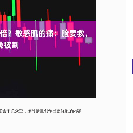
沪深300
4651.31
0.24%
-6.85
-0.15%
者定会不负众望，按时按量创作出更优质的内容