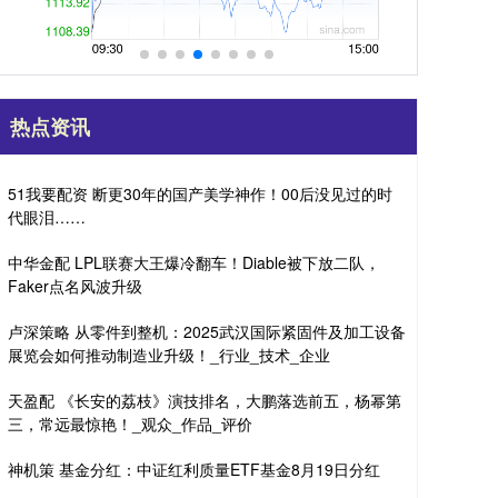
热点资讯
51我要配资 断更30年的国产美学神作！00后没见过的时
代眼泪……
中华金配 LPL联赛大王爆冷翻车！Diable被下放二队，
Faker点名风波升级
卢深策略 从零件到整机：2025武汉国际紧固件及加工设备
展览会如何推动制造业升级！_行业_技术_企业
天盈配 《长安的荔枝》演技排名，大鹏落选前五，杨幂第
三，常远最惊艳！_观众_作品_评价
神机策 基金分红：中证红利质量ETF基金8月19日分红