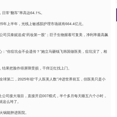
常“翻车”率高达64.1%。
5年上半年，光线上敏感肌护理市场就有664.4亿元。
公司贝泰妮送成“药妆第一股”；巨子生物握着可复美，净利率最高飙
心：“你痘坑会不会遗传？”她立马砸钱飞韩国做医美，痘坑没了，相
排，结果把脸作得屏障受损，干痒泛红找上门。
排全球第二，2025年咱“千人医美人数”冲进世界前五，但医美只是小
上公司接大项目，直接开启007模式，半个多月每天睡五六个小时，
”就这么垮了。
火锅能肿进医院。