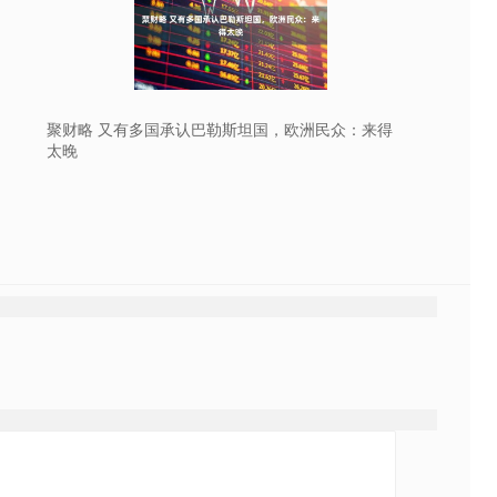
聚财略 又有多国承认巴勒斯坦国，欧洲民众：来得
太晚