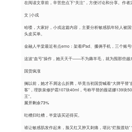
在阅读文章前，辛苦您点下“关注”，方便讨论和分享。作
文 |小戎
哈喽，大家好，小戎这篇内容，主要分析敏感肌年轻人被国货
头皮买单。
金融人半棠最近有点emo：架着iPad、攥俩手机，三个
这波“血亏”操作，她天天干——不为薅羊毛，就为囤那些越
国货疯涨
搁以前，她才不屑这么折腾，毕竟当初国货喊着“大牌平替”
客”，理肤泉修护霜107块40ml，号称平替的薇诺娜139
王”。
展开剩余73%
吐槽归吐槽，半棠该买还得买。
谁让敏感肌发作起来，脸又红又肿又刺痛，堪比“烂脸渡劫”