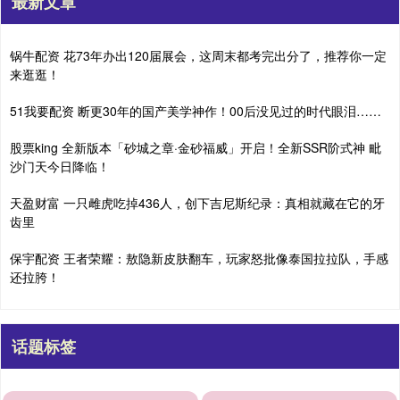
最新文章
锅牛配资 花73年办出120届展会，这周末都考完出分了，推荐你一定
来逛逛！
51我要配资 断更30年的国产美学神作！00后没见过的时代眼泪……
股票king 全新版本「砂城之章·金砂福威」开启！全新SSR阶式神 毗
沙门天今日降临！
天盈财富 一只雌虎吃掉436人，创下吉尼斯纪录：真相就藏在它的牙
齿里
保宇配资 王者荣耀：敖隐新皮肤翻车，玩家怒批像泰国拉拉队，手感
还拉胯！
话题标签