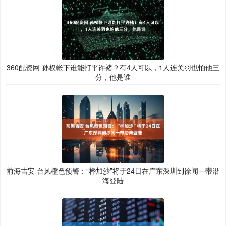
360配资网 孙权帐下谁能打平许褚？有4人可以，1人连关羽也怕他三
分，他是谁
前海吉安 台风橙色预警：“桦加沙”将于24日在广东深圳到徐闻一带沿
海登陆