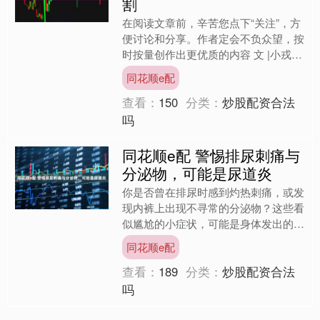
割
在阅读文章前，辛苦您点下“关注”，方
便讨论和分享。作者定会不负众望，按
时按量创作出更优质的内容 文 |小戎
在阅读文章前，辛苦您点下“关注”，方
同花顺e配
便讨论和分享。作....
查看：
150
分类：
炒股配资合法
吗
同花顺e配 警惕排尿刺痛与
分泌物，可能是尿道炎
你是否曾在排尿时感到灼热刺痛，或发
现内裤上出现不寻常的分泌物？这些看
似尴尬的小症状，可能是身体发出的重
要健康警报。 今天，我们就来聊聊一
同花顺e配
个常见却不容忽视的问题—....
查看：
189
分类：
炒股配资合法
吗