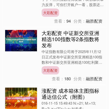
力反弹，可你打开账户一看，股票还在
绿油油一片。这哪是牛市？分明是
大彩配资
4000点高地上的大型幻觉现....
查看：
94
分类：
融胜配资
大彩配资 中证新交所亚洲
精选100指数等2条指数将
发布
中证指数有限公司将于2025年11月12
日正式发布中证新交所亚洲精选100指
数和中证新交所亚洲精选100红利聚焦
指数。 举报 第一财经广告合作，请点
大彩配资
击这里此内容....
查看：
180
分类：
融胜配资
涨配资 成本箱体主图指标
通达信公式（附图）
016-11-15 15:49:43 N:=21; M:=13;
P:=2; a:=(3*c+l+o+h)/6;多: