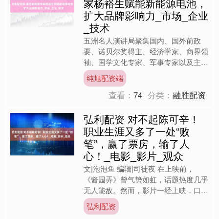
家杨裕生赋能新能源电池，
扩大品牌影响力_市场_企业
_技术
五洲名人演讲局聚集国内、国外前政
要、诺贝尔奖得主、经济学家、商界领
袖、国学文化专家、军事专家以及主持
人等专家学者，通过论坛演讲、商务考
纯旭配资端
察、咨询服务等助力中国经济....
查看：
74
分类：
融胜配资
弘利配资 对不起陈可辛！
职业生涯又多了一处“败
笔”，赢了票房，输了人
心！_电影_影片_观众
文|泡泡鱼 编辑|司徒夜 在上映前，
《酱园弄》曾气势如虹，话题热度几乎
无人能敌。然而，影片一经上映，口碑
却迅速崩塌，成为全网的“黑榜”话题。
弘利配资
无数网友直言不讳：“....