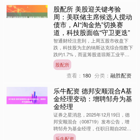
股配所 美股迎关键考验
周：美联储主席候选人搅动
债市，AI“淘金热”切换赛
道，科技股面临“守卫更迭”
智通财经注意到，上周五股市收盘下
跌，科技股为主的纳斯达克综合指数下
跌约1.7%，而蓝筹股道琼斯工业平均
指数和基准标普500指数分别下跌0.5%
股配所
和1%。 本周来看....
查看：
180
分类：
融胜配资
乐牛配资 德邦安顺混合A基
金经理变动：增聘邹舟为基
金经理
证券之星消息，2025年12月19日，德
邦安顺混合（008719）发布公告，增
聘邹舟为基金经理，任职日期自2025
年12月19日起，张旭不再担任该基金
乐牛配资