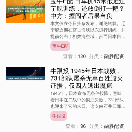
宝牛E配 日军机45米抵近辽
宁舰训练，还敢倒打一耙？
中方：擅闯者后果自负
本文仅在今日头条发布，谢绝转载。辽
宁舰近期在宫古海峡以东进行训练，并
提前公布了相关海空域，然而日本自卫
队的飞机却像闻到血腥味的鲨鱼一样，
宝牛E配
一次次靠近进行滋扰。这种....
查看：
120
分类：
融胜配资
牛跟投 1945年日本战败，
731部队屠杀无辜百姓毁灭
证据，仅四人逃出魔窟
1945年，日本宣布无条件投降，意味
着日本在二战中的彻底失败，731部队
也迎来了它的末日。这支由石井四郎创
建的部队，堪称人类历史上的“魔窟”，
牛跟投
它在中国东北进行着....
查看：
96
分类：
融胜配资