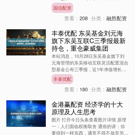
价从186美元下调至184....
国信配资
查看：
208
分类：
融胜配资
丰泰优配 东吴基金刘元海
旗下东吴互联C三季报最新
持仓，重仓豪威集团
本站消息，10月28日东吴基金旗下刘
元海管理的东吴移动互联灵活配置混合
型基金公布三季报，近1年净值增长率
80.93%。与上一季度相比，该基金前
丰泰优配
十大重仓股新增兆易....
查看：
180
分类：
融胜配资
金港赢配资 经济学的十大
原理及人生思考
图片 打开今日头条查看图片详情 原理
一：人们面临权衡取舍 通俗的讲：你
要得到一样东西，通常不得不放弃另一