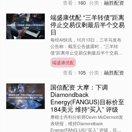
查看：
160
分类：
融胜配资
端盛康优配 “三羊转债”距离
停止交易仅剩最后半个交易
日
每经AI快讯，10月13日，三羊马发布
公告称：截至公告披露时，“三羊转
债”距离停止交易仅剩最后半个交易日
（10月13日下午交易时段），本日“三
端盛康优配
羊转债”简称已变更....
查看：
105
分类：
融胜配资
国信配资 大摩：下调
Diamondback
Energy(FANGUS)目标价至
184美元 维持“买入” 评级
摩根士丹利分析师Devin McDermott发
表研报，维持Diamondback
Energy(FANG.US)“买入” 评级，目标