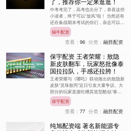
了，推荐你一定来逛逛！
中考考完了，高考也出分了，恭喜这些
小读者，终于可以“放风”啦！ 当然还有
还在备战期末考试的你们，杂志可以先
存起来回头慢慢看，如果复习累了，拿
锅牛配资
起来翻几页放松一下，....
查看：
96
分类：
融胜配资
保宇配资 王者荣耀：敖隐
新皮肤翻车，玩家怒批像泰
国拉拉队，手感还拉胯！
王者荣耀与《哪吒》联动推出的敖隐新
皮肤“灵珠敖丙”近日引发大量争议。大
部分的玩家直接吐槽其造型酷似“泰国
拉拉队”，另有少部分的玩家直言手感
保宇配资
还不如原皮，少部分中立....
查看：
77
分类：
融胜配资
纯旭配资端 著名新能源专