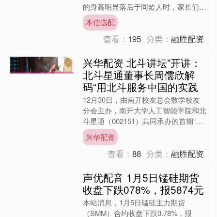
的身高明显落后于同龄人时，家长们可
能会开始担忧是否患有矮小症。了解矮
本信选配
小症的早期症状特点，对于....
查看：
195
分类：
融胜配资
兴华配资 北斗讲坛”开讲：
北斗星通董事长周儒欣解
码“用北斗服务中国的实践
12月30日，由南开校友总会数学校友
分会主办，南开大学人工智能学院和北
斗星通（002151）共同承办的首期“北
斗讲坛”在南开大学举办。 北斗星通创
兴华配资
始人、董事长周....
查看：
88
分类：
融胜配资
声优配音 1月5日锰硅期货
收盘下跌078%，报5874元
本站消息，1月5日锰硅主力期货
（SMM）合约收盘下跌0.78%，报