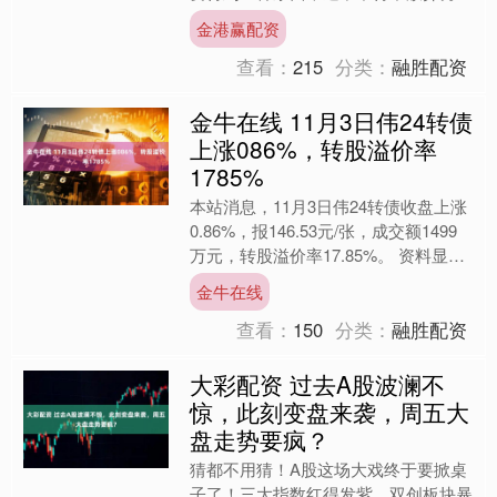
样东西。 举例：晚上你有两小时空
金港赢配资
闲，你可以： 1.陪家人....
查看：
215
分类：
融胜配资
金牛在线 11月3日伟24转债
上涨086%，转股溢价率
1785%
本站消息，11月3日伟24转债收盘上涨
0.86%，报146.53元/张，成交额1499
万元，转股溢价率17.85%。 资料显
示，伟24转债信用级别为“AA”，债....
金牛在线
查看：
150
分类：
融胜配资
大彩配资 过去A股波澜不
惊，此刻变盘来袭，周五大
盘走势要疯？
猜都不用猜！A股这场大戏终于要掀桌
子了！三大指数红得发紫，双创板块暴