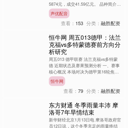
5874元，成交41.59亿元。 品种简介：
锰硅期货是在期货交易所上市交易的以
声优配音
锰硅合金为标的的....
查看：
153
分类：
融胜配资
恒牛网 周五013德甲：法兰
克福vs多特蒙德赛前方向分
析研究
周五013 德甲联赛 法兰克福vs多特蒙
德 近期状态及赛果预测分析 一、赛事
核心概况 本场对决为德甲第16轮焦点
战，上演“欧冠资格冲刺者vs争冠热
恒牛网
门”的关键较量....
查看：
79
分类：
融胜配资
东方财通 冬季雨量丰沛 摩
洛哥7年旱情结束
新华财经北京1月13日电 摩洛哥政府官
员12日说，这个冬季充足的雨量终结