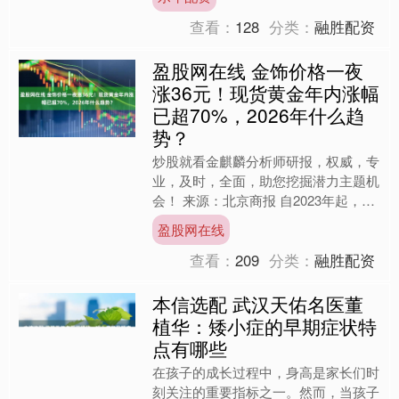
基金经理，....
查看：
128
分类：
融胜配资
盈股网在线 金饰价格一夜
涨36元！现货黄金年内涨幅
已超70%，2026年什么趋
势？
炒股就看金麒麟分析师研报，权威，专
业，及时，全面，助您挖掘潜力主题机
会！ 来源：北京商报 自2023年起，现
货黄金便开启持续上涨态势。截至
盈股网在线
2025年12月23日....
查看：
209
分类：
融胜配资
本信选配 武汉天佑名医董
植华：矮小症的早期症状特
点有哪些
在孩子的成长过程中，身高是家长们时
刻关注的重要指标之一。然而，当孩子