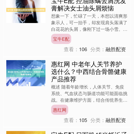
宝牛E配 控油除螨去屑洗发
膏解决女士油头屑烦恼
想象一下，忙碌了一天，本想以清爽形
象示人，可一抬手，却发现肩头落满了
白花花的头屑，像刚下过一场小雪。挠
挠头，大片头屑簌簌落下，别提多尴尬
宝牛E配
了。凑近闻闻，头皮还散发....
查看：
106
分类：
融胜配资
惠红网 中老年人关节养护
选什么？中西结合骨骼健康
产品推荐
概述 随着年龄增长，人体关节、免疫
系统、气血状态与肠道功能可能面临挑
战。在健康维护方面，结合传统养生理
念与现代营养科学的方法受到关注。以
惠红网
下内容基于公开资料整理，....
查看：
105
分类：
融胜配资