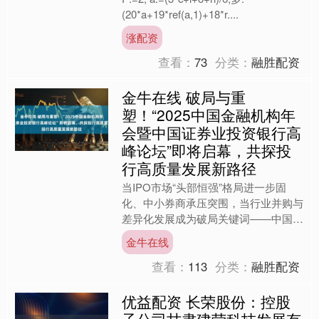
(20*a+19*ref(a,1)+18*r....
涨配资
查看：
73
分类：
融胜配资
金牛在线 破局与重
塑！“2025中国金融机构年
会暨中国证券业投资银行高
峰论坛”即将启幕，共探投
行高质量发展新路径
当IPO市场“头部恒强”格局进一步固
化、中小券商承压突围，当行业并购与
差异化发展成为破局关键词——中国证
券业投资银行正站在转型攻坚与价值重
金牛在线
塑的十字路口。 在此关....
查看：
113
分类：
融胜配资
优益配资 长荣股份：控股