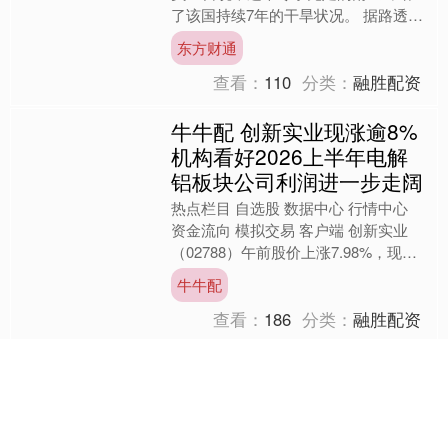
了该国持续7年的干旱状况。 据路透社
报道，摩洛哥负责水利事务的大臣尼扎
东方财通
尔·巴拉卡告诉议会....
查看：
110
分类：
融胜配资
牛牛配 创新实业现涨逾8%
机构看好2026上半年电解
铝板块公司利润进一步走阔
热点栏目 自选股 数据中心 行情中心
资金流向 模拟交易 客户端 创新实业
（02788）午前股价上涨7.98%，现报
27.34港元，成交额6408.12万港元。....
牛牛配
查看：
186
分类：
融胜配资
个股实时涨跌榜