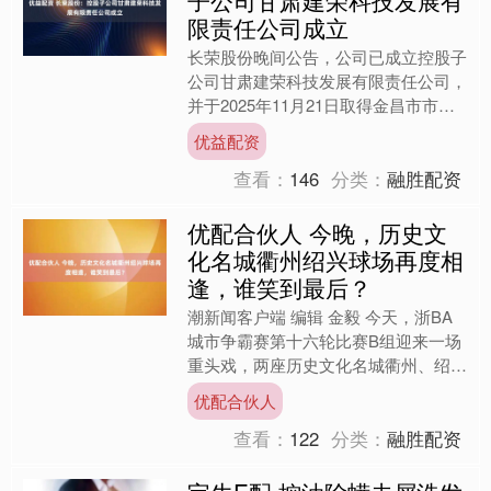
子公司甘肃建荣科技发展有
限责任公司成立
长荣股份晚间公告，公司已成立控股子
公司甘肃建荣科技发展有限责任公司，
并于2025年11月21日取得金昌市市场
监督管理局颁发的《营业执照》。甘肃
优益配资
建荣注册资本600....
查看：
146
分类：
融胜配资
优配合伙人 今晚，历史文
化名城衢州绍兴球场再度相
逢，谁笑到最后？
潮新闻客户端 编辑 金毅 今天，浙BA
城市争霸赛第十六轮比赛B组迎来一场
重头戏，两座历史文化名城衢州、绍兴
相会于衢江大地，一决高下。 在第五
优配合伙人
轮比赛中两队相遇，绍....
查看：
122
分类：
融胜配资