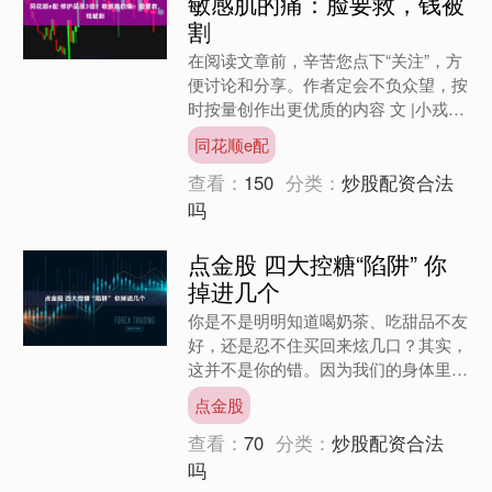
敏感肌的痛：脸要救，钱被
割
在阅读文章前，辛苦您点下“关注”，方
便讨论和分享。作者定会不负众望，按
时按量创作出更优质的内容 文 |小戎
在阅读文章前，辛苦您点下“关注”，方
同花顺e配
便讨论和分享。作....
查看：
150
分类：
炒股配资合法
吗
点金股 四大控糖“陷阱” 你
掉进几个
你是不是明明知道喝奶茶、吃甜品不友
好，还是忍不住买回来炫几口？其实，
这并不是你的错。因为我们的身体里每
秒钟要消耗1万万亿的葡萄糖分子，而
点金股
最直接、最快速获得能量的....
查看：
70
分类：
炒股配资合法
吗