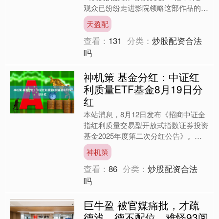
观众已纷纷走进影院领略这部作品的魅
力。观众们对于这部影片的评价中，演
天盈配
员的演技和剧情的....
查看：
131
分类：
炒股配资合法
吗
神机策 基金分红：中证红
利质量ETF基金8月19日分
红
本站消息，8月12日发布《招商中证全
指红利质量交易型开放式指数证券投资
基金2025年度第二次分红公告》。本
次分红为2025年度的第二次分红。公
神机策
告显示，本次分红的....
查看：
86
分类：
炒股配资合法
吗
巨牛盈 被官媒痛批，才疏
德浅，德不配位，难怪93阅