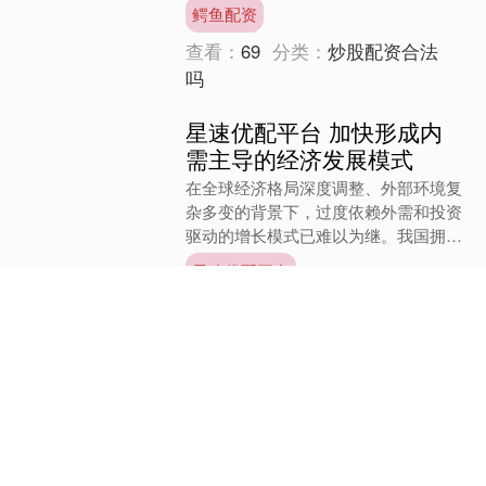
曾因伤病问题未能入选U23国足的亚洲
鳄鱼配资
杯名单，李新翔的缺席让....
查看：
69
分类：
炒股配资合法
吗
星速优配平台 加快形成内
需主导的经济发展模式
在全球经济格局深度调整、外部环境复
杂多变的背景下，过度依赖外需和投资
驱动的增长模式已难以为继。我国拥有
超大规模市场、完整的产业体系，加快
星速优配平台
形成内需主导、消费拉动、....
查看：
83
分类：
炒股配资合法
吗
恒盛优配 元旦后玉米维持
微涨走势 基层货源流转成
远期关键变量
热点栏目 自选股 数据中心 行情中心