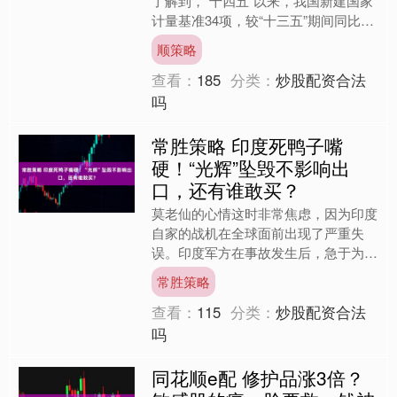
了解到，“十四五”以来，我国新建国家
计量基准34项，较“十三五”期间同比增
长89%，多项达到国际先进水平。 举
顺策略
报 相关阅读 今....
查看：
185
分类：
炒股配资合法
吗
常胜策略 印度死鸭子嘴
硬！“光辉”坠毁不影响出
口，还有谁敢买？
莫老仙的心情这时非常焦虑，因为印度
自家的战机在全球面前出现了严重失
误。印度军方在事故发生后，急于为自
家的战机辩解，表示要全力推销这款战
常胜策略
机。然而，出乎印度军方的意....
查看：
115
分类：
炒股配资合法
吗
同花顺e配 修护品涨3倍？