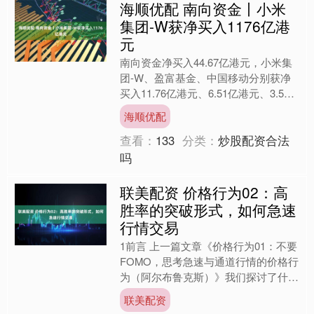
海顺优配 南向资金丨小米
集团-W获净买入1176亿港
元
南向资金净买入44.67亿港元，小米集
团-W、盈富基金、中国移动分别获净
买入11.76亿港元、6.51亿港元、3.57
亿港元；小鹏汽车-W净卖出额居首，
海顺优配
金额为2....
查看：
133
分类：
炒股配资合法
吗
联美配资 价格行为02：高
胜率的突破形式，如何急速
行情交易
1前言 上一篇文章《价格行为01：不要
FOMO，思考急速与通道行情的价格行
为（阿尔布鲁克斯）》我们探讨了什么
是趋势，趋势的组成及趋势通道的行为
联美配资
特征。并且讨论了急....