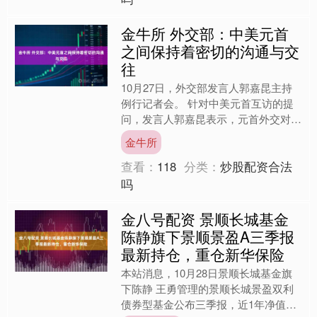
金牛所 外交部：中美元首
之间保持着密切的沟通与交
往
10月27日，外交部发言人郭嘉昆主持
例行记者会。 针对中美元首互访的提
问，发言人郭嘉昆表示，元首外交对中
美关系发挥着不可替代的重要引领作
金牛所
用，中美元首之间保持着密....
查看：
118
分类：
炒股配资合法
吗
金八号配资 景顺长城基金
陈静旗下景顺景盈A三季报
最新持仓，重仓新华保险
本站消息，10月28日景顺长城基金旗
下陈静 王勇管理的景顺长城景盈双利
债券型基金公布三季报，近1年净值增