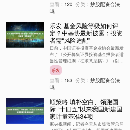
查看：
120
分类：
炒股配资合法
吗
乐发 基金风险等级如何评
定？中基协最新披露：投资
者需“风险适配”
日前，中国证券投资基金业协会最新发
布了《公开募集证券投资基金投资者适
当性管理细则（征求意见稿）》（以下
简称《细则》），面向社会公开征求意
乐发
见。 基于行情变化以及基....
查看：
183
分类：
炒股配资合法
吗
顺策略 填补空白、领跑国
际 “十四五”以来我国新建国
家计量基准34项
据央视新闻，记者今天从市场监管总局