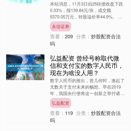
本站消息，11月3日伯25转债收盘下跌
0.33%，报139.84元/张，成交额
5370.05万元，转股溢价率44.9%。 资
料显示，伯25转债信用级别为“AA”....
永信证券
查看：
209
分类：
炒股配资合法
吗
弘益配资 曾经号称取代微
信和支付宝的数字人民币，
现在为啥没人用？
数字人民币的推出，曾几何时，激起了
无数关于支付未来的畅想。早在2019
年，我国央行便将这一创新之举付诸实
践，彼时，专家们纷纷预测，数字人民
弘益配资
币将如一颗冉冉升起的新....
查看：
119
分类：
炒股配资合法
吗