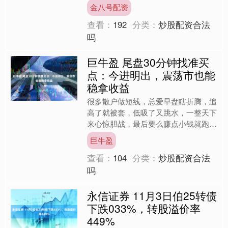
长率9.67%。与上一季度相比，该基金
金八号配资
前十大重仓股新增广....
查看：
192
分类：
炒股配资合法
吗
巨牛盈 尾盘30分钟找准买
点：今进明出，震荡市也能
稳拿收益
很多散户做短线，总爱早盘瞎折腾，追
高了就被套，低吸了又跳水，一整天下
来心惊胆战，最后要么赚点小钱就跑，
要么亏得不甘心割肉。其实短线交易的
巨牛盈
精髓不在早盘，而在尾盘那....
查看：
104
分类：
炒股配资合法
吗
永信证券 11月3日伯25转债
下跌033%，转股溢价率
449%