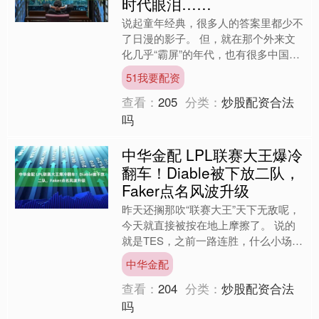
时代眼泪……
说起童年经典，很多人的答案里都少不
了日漫的影子。 但，就在那个外来文
化几乎“霸屏”的年代，也有很多中国漫
画家曾杀出过一条血路。 比如本花介
51我要配资
绍过的台湾少女漫画家。....
查看：
205
分类：
炒股配资合法
吗
中华金配 LPL联赛大王爆冷
翻车！Diable被下放二队，
Faker点名风波升级
昨天还搁那吹“联赛大王”天下无敌呢，
今天就直接被按在地上摩擦了。 说的
就是TES，之前一路连胜，什么小场十
二连胜，风头无两，结果转头就让排名
中华金配
倒数的WBG给2:0....
查看：
204
分类：
炒股配资合法
吗