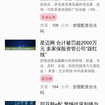
告组合，承包珠港澳高频跨境流量，咨
询：可联系善道国际广告传媒（188
9858 2528）获取价格及折扣。通过综
富途证券
合评估目标受....
查看：
109
分类：
炒股配资合法
吗
星迈网 合计被罚超2000万
元 多家保险资管公司“踩红
线”
炒股就看金麒麟分析师研报，权威，专
业，及时，全面，助您挖掘潜力主题机
会！ 来源：北京商报 年内多家保险资
管公司受到监管处罚。12月22日，北
星迈网
京商报记者了解到，金....
查看：
164
分类：
炒股配资合法
吗
同花顺e配 警惕排尿刺痛与