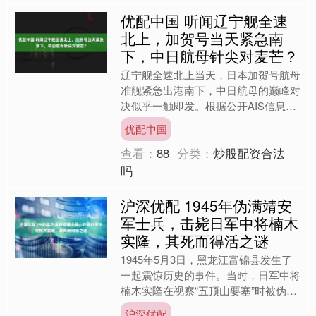
优配中国 听闻辽宁舰全速
北上，加贺号当天紧急南
下，中日航母针尖对麦芒？
辽宁舰全速北上当天，日本加贺号航母
准舰紧急出港南下，中日航母的巅峰对
决似乎一触即发。根据公开AIS信息显
示，当辽宁舰航母战斗群逼近日本本土
优配中国
时，加贺号（DDH-1....
查看：
88
分类：
炒股配资合法
吗
沪深优配 1945年伪满靖安
军士兵，击毙日军中将楠木
实隆，其死而得活之谜
1945年5月3日，黑龙江富锦县发生了
一起震惊历史的事件。当时，日军中将
楠木实隆在视察“五顶山要塞”时被伪满
洲国靖安军士兵常龙基击毙。许多媒体
沪深优配