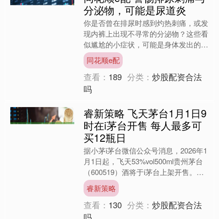
分泌物，可能是尿道炎
你是否曾在排尿时感到灼热刺痛，或发
现内裤上出现不寻常的分泌物？这些看
似尴尬的小症状，可能是身体发出的重
要健康警报。 今天，我们就来聊聊一
同花顺e配
个常见却不容忽视的问题—....
查看：
189
分类：
炒股配资合法
吗
睿新策略 飞天茅台1月1日9
时在i茅台开售 每人最多可
买12瓶日
据小茅i茅台微信公众号消息，2026年1
月1日起，飞天53%vol500ml贵州茅台
（600519）酒将于i茅台上架开售。每
日09:00开售，每人每日最多可购买....
睿新策略
查看：
130
分类：
炒股配资合法
吗