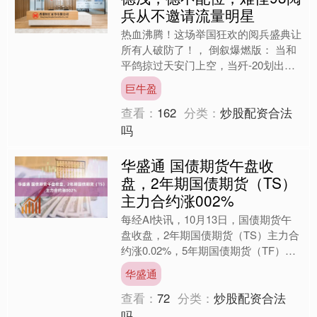
兵从不邀请流量明星
热血沸腾！这场举国狂欢的阅兵盛典让
所有人破防了！， 倒叙爆燃版： 当和
平鸽掠过天安门上空，当歼-20划出七
彩烟带，整个中国都在尖叫！9月3日
巨牛盈
这个注定载入史册的日....
查看：
162
分类：
炒股配资合法
吗
华盛通 国债期货午盘收
盘，2年期国债期货（TS）
主力合约涨002%
每经AI快讯，10月13日，国债期货午
盘收盘，2年期国债期货（TS）主力合
约涨0.02%，5年期国债期货（TF）主
力合约涨0.03%，10年期国债期货
华盛通
（T）主力....
查看：
72
分类：
炒股配资合法
吗