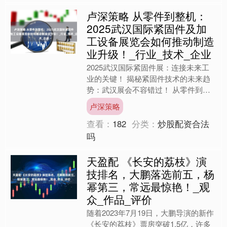
卢深策略 从零件到整机：
2025武汉国际紧固件及加
工设备展览会如何推动制造
业升级！_行业_技术_企业
2025武汉国际紧固件展：连接未来工
业的关键！ 揭秘紧固件技术的未来趋
势：武汉展会不容错过！ 从零件到整
机：2025武汉国际紧固件及加工设备
卢深策略
展览会如何推动制造业....
查看：
182
分类：
炒股配资合法
吗
天盈配 《长安的荔枝》演
技排名，大鹏落选前五，杨
幂第三，常远最惊艳！_观
众_作品_评价
随着2023年7月19日，大鹏导演的新作
《长安的荔枝》票房突破1.5亿，许多