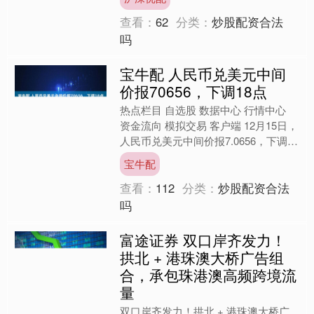
纷纷报道这一事件，....
查看：
62
分类：
炒股配资合法
吗
宝牛配 人民币兑美元中间
价报70656，下调18点
热点栏目 自选股 数据中心 行情中心
资金流向 模拟交易 客户端 12月15日，
人民币兑美元中间价报7.0656，下调18
点。 美联储明年1月维持利率不变的概
宝牛配
率....
查看：
112
分类：
炒股配资合法
吗
富途证券 双口岸齐发力！
拱北 + 港珠澳大桥广告组
合，承包珠港澳高频跨境流
量
双口岸齐发力！拱北 + 港珠澳大桥广