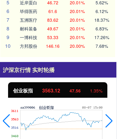
5
近岸蛋白
46.72
20.01%
5.62%
6
毕得医药
61.6
20.01%
6.12%
7
五洲医疗
83.62
20.01%
18.37%
8
耐科装备
49.67
20.01%
6.83%
9
一博科技
53.33
20.01%
17.26%
10
方邦股份
146.16
20.00%
7.68%
沪深京行情 实时轮播
创业板指
3563.12
基
47.56
1.35%