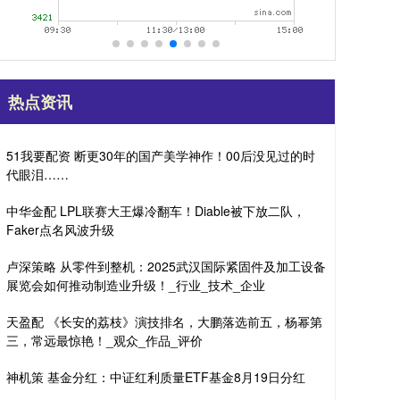
热点资讯
51我要配资 断更30年的国产美学神作！00后没见过的时
代眼泪……
中华金配 LPL联赛大王爆冷翻车！Diable被下放二队，
Faker点名风波升级
卢深策略 从零件到整机：2025武汉国际紧固件及加工设备
展览会如何推动制造业升级！_行业_技术_企业
天盈配 《长安的荔枝》演技排名，大鹏落选前五，杨幂第
三，常远最惊艳！_观众_作品_评价
神机策 基金分红：中证红利质量ETF基金8月19日分红