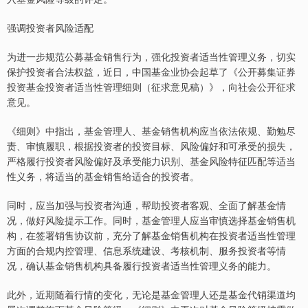
强调投资者风险适配
为进一步规范公募基金销售行为，强化投资者适当性管理义务，切实
保护投资者合法权益，近日，中国基金业协会起草了《公开募集证券
投资基金投资者适当性管理细则（征求意见稿）》，向社会公开征求
意见。
《细则》中指出，基金管理人、基金销售机构应当依法依规、勤勉尽
责、审慎履职，根据投资者的投资目标、风险偏好和可承受的损失，
严格履行投资者风险偏好及承受能力识别、基金风险特征匹配等适当
性义务，将适当的基金销售给适合的投资者。
同时，应当加强与投资者沟通，帮助投资者客观、全面了解基金情
况，做好风险提示工作。同时，基金管理人应当审慎选择基金销售机
构，在签署销售协议前，充分了解基金销售机构在投资者适当性管理
方面的合规内控管理、信息系统建设、考核机制、服务投资者等情
况，确认基金销售机构具备履行投资者适当性管理义务的能力。
此外，近期随着行情的变化，无论是基金管理人还是基金代销渠道均