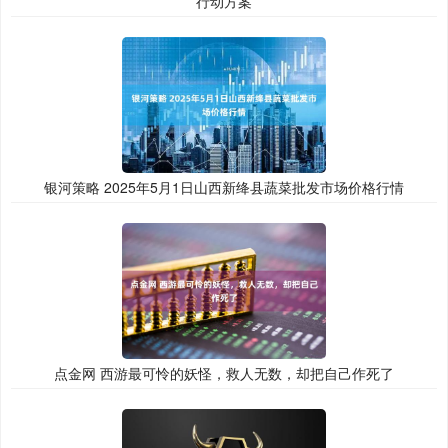
行动方案
银河策略 2025年5月1日山西新绛县蔬菜批发市场价格行情
点金网 西游最可怜的妖怪，救人无数，却把自己作死了