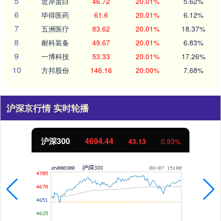
5
近岸蛋白
46.72
20.01%
5.62%
6
毕得医药
61.6
20.01%
6.12%
7
五洲医疗
83.62
20.01%
18.37%
8
耐科装备
49.67
20.01%
6.83%
9
一博科技
53.33
20.01%
17.26%
10
方邦股份
146.16
20.00%
7.68%
沪深京行情 实时轮播
北证50
1134.24
11.37
1.01%