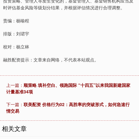
投资策略、管理人等发生变化的，基金管理人、基金销售机构应当及
时评估基金风险等级划分结果，并根据评估情况进行合理调整。
责编：杨喻程
排版：刘珺宇
校对：杨立林
融胜配资提示：文章来自网络，不代表本站观点。
上一篇：
顺策略 填补空白、领跑国际 “十四五”以来我国新建国家
计量基准34项
下一篇：
联美配资 价格行为02：高胜率的突破形式，如何急速行
情交易
相关文章