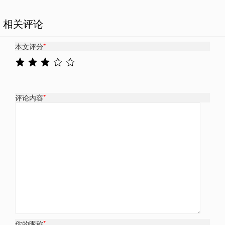
相关评论
本文评分
*
评论内容
*
你的昵称
*