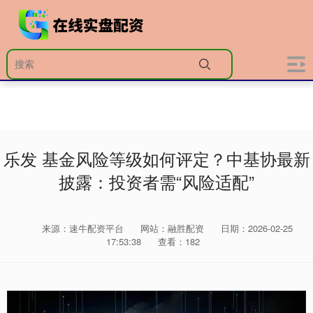
乐发 基金风险等级如何评定？中基协最新
披露：投资者需“风险适配”
来源：速牛配资平台
网站：融胜配资
日期：2026-02-25
17:53:38
查看：182