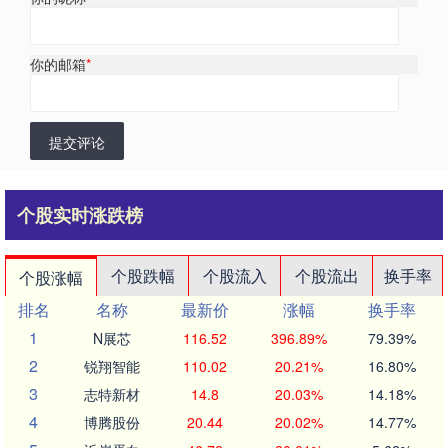
你的邮箱
*
提交评论
个股实时涨跌榜
个股跌幅
个股流入
个股流出
换手率
个股涨幅
排名
名称
最新价
涨幅
换手率
1
N展芯
116.52
396.89%
79.39%
2
锐翔智能
110.02
20.21%
16.80%
3
志特新材
14.8
20.03%
14.18%
4
博腾股份
20.44
20.02%
14.77%