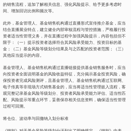
的销售流程，追加了解相关信息、强化风险提示、给予更多考虑时
间、增加回访比例和频次等。
此外，基金管理人、基金销售机构通过直播形式宣传推介基金，应当
结合直播展业特点，建立健全内部审核流程与管控措施，严格履行投
资者适当性管理义务，并在直播过程中加强风险提示，内容包括但不
限于：（一）提示投资者选择符合其风险承受能力、投资目标的基
金；（二）基金风险等级划分结果及与之匹配的投资者范围；（三）
其他应当提示的内容。
基金管理人、基金销售机构通过直播链接提供基金销售服务时，应当
向投资者全面说明基金的风险收益特征，充分揭示基金投资风险，确
保投资者完成风险测评，且基金管理人、基金销售机构通过互联网、
电子传真等非现场方式销售基金的，应当将适当性管理嵌入流程，客
观完整记录基金风险等级划分、投资者风险承受能力评估、适当性匹
配、风险提示等重点环节，妥善保存相关信息资料，确保适当性管理
过程可回溯。
将仓位、波动率与回撤纳入划分标准
《细则》对于基金风险等级划分还列出了明确规定。《细则》中表