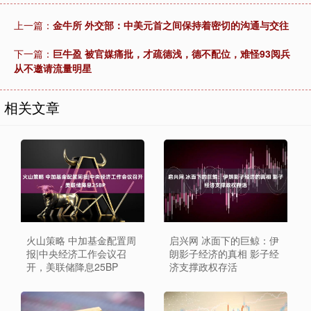
上一篇：
金牛所 外交部：中美元首之间保持着密切的沟通与交往
下一篇：
巨牛盈 被官媒痛批，才疏德浅，德不配位，难怪93阅兵
从不邀请流量明星
相关文章
火山策略 中加基金配置周
启兴网 冰面下的巨鲸：伊
报|中央经济工作会议召
朗影子经济的真相 影子经
开，美联储降息25BP
济支撑政权存活