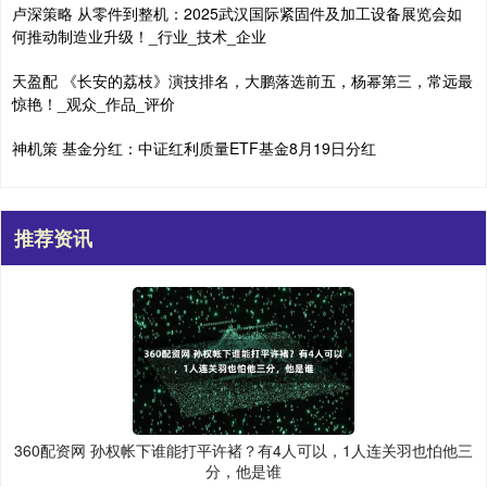
卢深策略 从零件到整机：2025武汉国际紧固件及加工设备展览会如
何推动制造业升级！_行业_技术_企业
天盈配 《长安的荔枝》演技排名，大鹏落选前五，杨幂第三，常远最
惊艳！_观众_作品_评价
神机策 基金分红：中证红利质量ETF基金8月19日分红
推荐资讯
360配资网 孙权帐下谁能打平许褚？有4人可以，1人连关羽也怕他三
分，他是谁