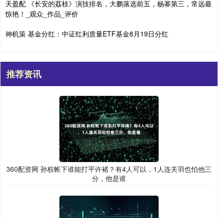
天盈配 《长安的荔枝》演技排名，大鹏落选前五，杨幂第三，常远最
惊艳！_观众_作品_评价
神机策 基金分红：中证红利质量ETF基金8月19日分红
推荐资讯
360配资网 孙权帐下谁能打平许褚？有4人可以，1人连关羽也怕他三
分，他是谁