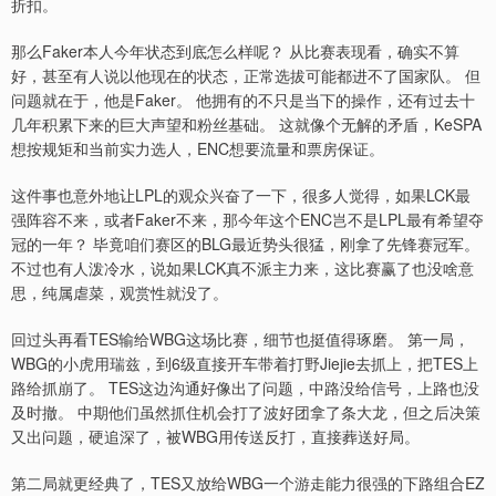
折扣。
那么Faker本人今年状态到底怎么样呢？ 从比赛表现看，确实不算
好，甚至有人说以他现在的状态，正常选拔可能都进不了国家队。 但
问题就在于，他是Faker。 他拥有的不只是当下的操作，还有过去十
几年积累下来的巨大声望和粉丝基础。 这就像个无解的矛盾，KeSPA
想按规矩和当前实力选人，ENC想要流量和票房保证。
这件事也意外地让LPL的观众兴奋了一下，很多人觉得，如果LCK最
强阵容不来，或者Faker不来，那今年这个ENC岂不是LPL最有希望夺
冠的一年？ 毕竟咱们赛区的BLG最近势头很猛，刚拿了先锋赛冠军。
不过也有人泼冷水，说如果LCK真不派主力来，这比赛赢了也没啥意
思，纯属虐菜，观赏性就没了。
回过头再看TES输给WBG这场比赛，细节也挺值得琢磨。 第一局，
WBG的小虎用瑞兹，到6级直接开车带着打野Jiejie去抓上，把TES上
路给抓崩了。 TES这边沟通好像出了问题，中路没给信号，上路也没
及时撤。 中期他们虽然抓住机会打了波好团拿了条大龙，但之后决策
又出问题，硬追深了，被WBG用传送反打，直接葬送好局。
第二局就更经典了，TES又放给WBG一个游走能力很强的下路组合EZ