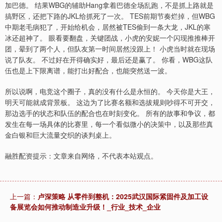
加巴德。 结果WBG的辅助Hang拿着巴德全场乱跑，不是抓上路就是
搞野区，还把下路的JKL给抓死了一次。 TES前期节奏烂掉，但WBG
中期老毛病犯了，开始给机会，居然被TES偷到一条大龙，JKL的寒
冰还超神了。 眼看要翻盘，关键团战，小虎的安妮一个闪现推推棒开
团，晕到了两个人，但队友第一时间居然没跟上！ 小虎当时就在现场
说了队友。 不过好在开得确实好，最后还是赢了。 你看，WBG这队
伍也是上下限离谱，能打出好配合，也能突然送一波。
所以说啊，电竞这个圈子，真的没有什么是永恒的。 今天你是大王，
明天可能就成背景板。 这边为了比赛名额和选拔规则吵得不可开交，
那边选手的状态和队伍的配合也在时刻变化。 所有的故事和争议，都
发生在每一场具体的比赛里，每一个看似微小的决策中，以及那些真
金白银和巨大流量交织的谈判桌上。
融胜配资提示：文章来自网络，不代表本站观点。
上一篇：
卢深策略 从零件到整机：2025武汉国际紧固件及加工设
备展览会如何推动制造业升级！_行业_技术_企业