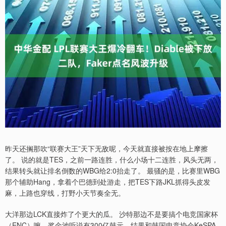
昨天还搁那吹“联赛大王”天下无敌呢，今天就直接被按在地上摩擦
了。 说的就是TES，之前一路连胜，什么小场十二连胜，风头无两，
结果转头就让排名倒数的WBG给2:0抬走了。 最骚的是，比赛里WBG
那个辅助Hang，拿着个巴德到处游走，把TES下路JKL抓得头皮发
麻，上路也穿线，打野小天节奏全无。
大洋那边LCK直接炸了个更大的瓜。 沙特那边不是要搞个电竞国家杯
（ENC）嘛，奖金池听说有300亿韩元，结果和韩国电竞协会KeSPA