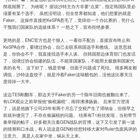
彻底闹掰了。 为啥呢？ 据说沙特主办方非要“点菜”，指定韩国队里必
须要有某个选手。 虽然没明说，但全世界都知道，他们想要的就是
Faker。 这操作直接把KeSPA惹毛了，觉得你一个办比赛的，凭什么
干预我们国家队的选拔体系？ 一怒之下，宣布拒绝参赛。
更绝的是，ENC官方也是个狠人，一看你不配合，直接宣布终止和
KeSPA合作，要绕过协会，自己去联系韩国选手和教练。 这意思就
是，你协会不干，我直接找选手本人谈。 但韩国那边体育部门也发话
了，说绕过协会组建的队伍，不能算国家队，不能用太极旗和国家代
表的名号。 这下好了，钱是管够，但面子问题成了死结。 很多网友都
调侃，沙特这盘饺子，就是冲着Faker这味醋包的，没他这比赛关注
度得掉一大半。
这边TES刚翻车，那边关于Faker的另一个陈年旧闻也被翻出来了。
有LCK观众之前举报他“偷税漏税”，闹得沸沸扬扬。 后来官方澄清
了，说是他旗下公司23年有两个月忘了交税产生了滞纳金，但很早之
前就补缴完了，不存在偷漏税的问题。 结果有T1粉丝发现，当初带节
奏举报的帖子，好多都关注着GEN战队的官博，这下又引发了新一波
的猜测和口水战，有人说这是GEN粉丝想转移大家对Ruler负面风评的
注意力。 真是人在家中坐，锅从天上来。