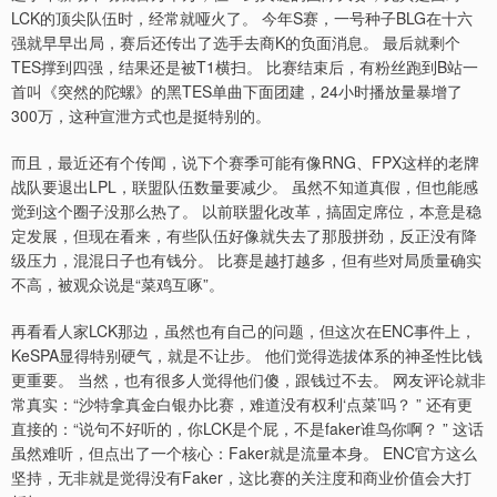
LCK的顶尖队伍时，经常就哑火了。 今年S赛，一号种子BLG在十六
强就早早出局，赛后还传出了选手去商K的负面消息。 最后就剩个
TES撑到四强，结果还是被T1横扫。 比赛结束后，有粉丝跑到B站一
首叫《突然的陀螺》的黑TES单曲下面团建，24小时播放量暴增了
300万，这种宣泄方式也是挺特别的。
而且，最近还有个传闻，说下个赛季可能有像RNG、FPX这样的老牌
战队要退出LPL，联盟队伍数量要减少。 虽然不知道真假，但也能感
觉到这个圈子没那么热了。 以前联盟化改革，搞固定席位，本意是稳
定发展，但现在看来，有些队伍好像就失去了那股拼劲，反正没有降
级压力，混混日子也有钱分。 比赛是越打越多，但有些对局质量确实
不高，被观众说是“菜鸡互啄”。
再看看人家LCK那边，虽然也有自己的问题，但这次在ENC事件上，
KeSPA显得特别硬气，就是不让步。 他们觉得选拔体系的神圣性比钱
更重要。 当然，也有很多人觉得他们傻，跟钱过不去。 网友评论就非
常真实：“沙特拿真金白银办比赛，难道没有权利‘点菜’吗？ ” 还有更
直接的：“说句不好听的，你LCK是个屁，不是faker谁鸟你啊？ ” 这话
虽然难听，但点出了一个核心：Faker就是流量本身。 ENC官方这么
坚持，无非就是觉得没有Faker，这比赛的关注度和商业价值会大打