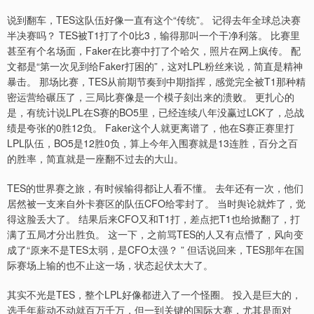
说到翻车，TES这队伍好像一直有这个“传统”。 记得去年全球总决赛
半决赛吗？ TES被T1打了个0比3，输得那叫一个干净利落。 比赛里
甚至有个名场面，Faker在比赛中打了个哈欠，照片在网上疯传。 配
文都是“第一次见到给Faker打困的”，这对LPL粉丝来说，简直是精神
暴击。 那场比赛，TES从前期节奏到中期指挥，感觉完全被T1那种精
密运营给碾压了，三局比赛像是一个模子刻出来的溃败。 更扎心的
是，有统计说LPL在S赛的BO5里，已经连续八年没赢过LCK了，总战
绩是夸张的0胜12负。 Faker这个人就更离谱了，他在S赛正赛里打
LPL队伍，BO5是12胜0负，算上今年入围赛就是13连胜，百分之百
的胜率，简直就是一座翻不过去的大山。
TES的世界赛之旅，有时候输得都让人看不懂。 去年还有一次，他们
居然被一支来自外卡赛区的队伍CFO给零封了。 当时舆论就炸了，觉
得这脸丢大了。 结果后来CFO又和T1打，差点把T1也给掀翻了，打
满了五局才分出胜负。 这一下，之前骂TES的人又有点懵了，风向变
成了“原来不是TES太弱，是CFO太强？ ” 但话说回来，TES那年在国
际赛场上输的也不止这一场，状态起伏太大了。
其实不光是TES，整个LPL好像都进入了一个怪圈。 投入是巨大的，
选手年薪动不动就百万千万，但一到关键的国际大赛，尤其是面对