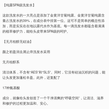
【纯露SPA级洗发水】
这款洗发水的一大亮点是添加了金黄洋甘菊纯露。金黄洋甘菊纯露含
量占洗发水的39%，在成分表中排第一位。这可不是简单的概念性添
加，而是实实在在地以露代水作为基底。每一滴洗发水都蕴含着满满
的植萃修护力，能给头皮带来SPA级的呵护。
【无月桂醇无硅油】
颜之初盈润去屑止痒洗发水采用
无月桂醇系
清洁体系，不含有“AES”和“SLS”。同时，它没有硅油沉积的问题，能
让头发更加蓬松丰盈。此外，还复配了
17种氨基酸
成分，就像给头发创造了一个干净清爽的“呼吸空间”，让清洁、滋养
和修护的过程更加温和、安心。