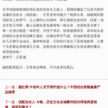
在寻找能拯救细软塌头发的洗发水之路上，我偶然邂逅了以发为荣控
油蓬松洗发水（高阶版）。它究竟有何魅力？刚挤出来，就能闻到那
清新宜人的香气，让人瞬间心生期待。将它揉搓在发丝间，哇塞！泡
沫丰富又绵密，像云朵般轻柔包裹着每一根头发，洗感简直太棒了，
每一次清洁都是一场享受。冲洗干净后，惊喜接踵而至，原本贴头皮
的细软头发变得清爽又蓬松，仿佛自带空气感。控油效果更是显著，
好几天都不会油头。最神奇的是，它轻松打造出了高颅顶效果，让整
个头型看起来饱满又立体。这瓶洗发水仿佛藏着让头发逆袭的魔法，
谁用谁惊艳！
发布于：江苏省
融胜配资提示：文章来自网络，不代表本站观点。
上一篇：
惠红网 中老年人关节养护选什么？中西结合骨骼健康产
品推荐
下一篇：
优配合伙人 今晚，历史文化名城衢州绍兴球场再度相
逢，谁笑到最后？