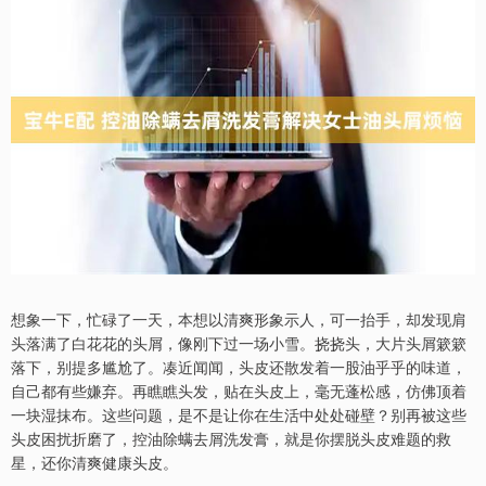
想象一下，忙碌了一天，本想以清爽形象示人，可一抬手，却发现肩
头落满了白花花的头屑，像刚下过一场小雪。挠挠头，大片头屑簌簌
落下，别提多尴尬了。凑近闻闻，头皮还散发着一股油乎乎的味道，
自己都有些嫌弃。再瞧瞧头发，贴在头皮上，毫无蓬松感，仿佛顶着
一块湿抹布。这些问题，是不是让你在生活中处处碰壁？别再被这些
头皮困扰折磨了，控油除螨去屑洗发膏，就是你摆脱头皮难题的救
星，还你清爽健康头皮。