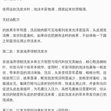
使用这款洗发水时，泡沫丰富饱满，揉搓起来丝滑顺溜。
无硅油配方
的效果非常明显，洗后能肉眼可见地看到发束光泽度提高，头皮感觉
清爽，发丝轻盈蓬松。如果你也想拥有这样的效果，不妨体验一下颜
之初盈润去屑止痒洗发水。
第二款：首迷滋养强韧洗发水
首迷滋养强韧洗发水将古方智慧与现代科技完美融合，精心甄选侧柏
叶、何首乌等十味草本精华。使用时，丰富绵密的泡沫包裹每一根发
丝，带来舒适的清洁体验。洗后，头发变得异常柔顺，根根分明。连
续使用三日，效果显著，断发脱发情况明显减少，发根变得蓬松，油
腻感全无。氯咪巴唑与山茶籽协同作用，快速去屑止痒。丹参和当归
促进头皮血液循环，为毛囊注入活力。虽然毛囊焕活需要时间，但从
发丝的韧度和头皮的舒缓状况来看，这款洗发水的草本养发功效已初
现成效。
第三款：以发为荣控油蓬松洗发水（高阶版）