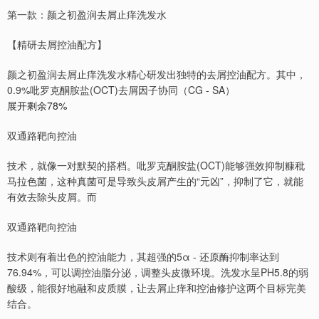
第一款：颜之初盈润去屑止痒洗发水
【精研去屑控油配方】
颜之初盈润去屑止痒洗发水精心研发出独特的去屑控油配方。其中，
0.9%吡罗克酮胺盐(OCT)去屑因子协同（CG - SA）
展开剩余78%
双通路靶向控油
技术，就像一对默契的搭档。吡罗克酮胺盐(OCT)能够强效抑制糠秕
马拉色菌，这种真菌可是导致头皮屑产生的“元凶”，抑制了它，就能
有效去除头皮屑。而
双通路靶向控油
技术则有着出色的控油能力，其超强的5α - 还原酶抑制率达到
76.94%，可以调控油脂分泌，调整头皮微环境。洗发水呈PH5.8的弱
酸级，能很好地融和皮质膜，让去屑止痒和控油修护这两个目标完美
结合。