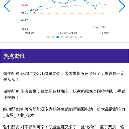
热点资讯
锅牛配资 花73年办出120届展会，这周末都考完出分了，推荐你一定
来逛逛！
保宇配资 王者荣耀：敖隐新皮肤翻车，玩家怒批像泰国拉拉队，手感
还拉胯！
纯旭配资端 著名新能源专家杨裕生赋能新能源电池，扩大品牌影响力
_市场_企业_技术
弘利配资 对不起陈可辛！职业生涯又多了一处“败笔”，赢了票房，输