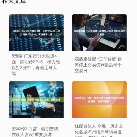
相关文章
5策略 广东29分大胜进4
端盛康优配 “三羊转债”距
强，陈明伶22+6，杨力维
离停止交易仅剩最后半个
仅打3分钟，再演辽粤大
交易日
战
优配合伙人 今晚，历史文
资本E家 白宫：特朗普将
化名城衢州绍兴球场再度
在联大发表“重要演讲”