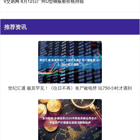
V交易网 8月12日广州U型钢板桩价格持稳
推荐资讯
世纪汇通 极其罕见！《往日不再》丧尸被电劈 玩750小时才遇到