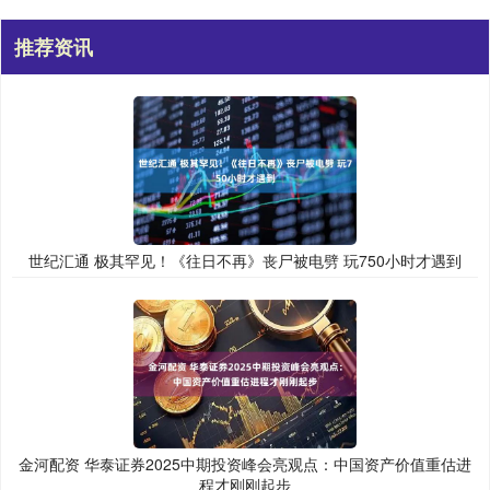
推荐资讯
世纪汇通 极其罕见！《往日不再》丧尸被电劈 玩750小时才遇到
金河配资 华泰证券2025中期投资峰会亮观点：中国资产价值重估进
程才刚刚起步