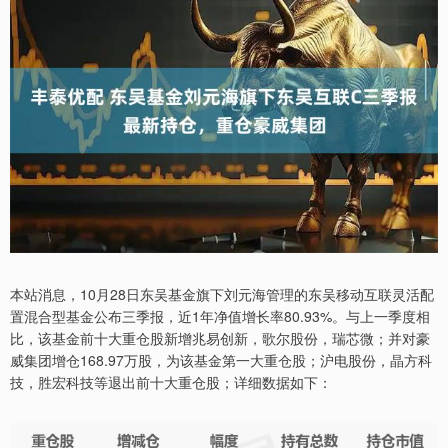
本站消息，10月28日东吴基金旗下刘元海管理的东吴移动互联灵活配
置混合型基金公布三季报，近1年净值增长率80.93%。与上一季度相
比，该基金前十大重仓股新增兆易创新，歌尔股份，瑞芯微；并对豪
威集团增仓168.97万股，为该基金第一大重仓股；沪电股份，晶方科
技，胜宏科技等退出前十大重仓股；详细数据如下：