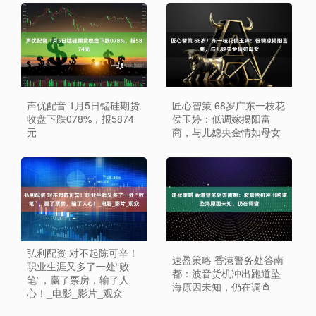
声优配音 1月5日锰硅期货
匠心智策 68岁广东一枝花
收盘下跌078%，报5874
侯玉婷：低调嫁揭阳富
元
商，与儿媳央金情如母女
弘利配资 对不起陈可辛！
速盈策略 香港警务处答南
职业生涯又多了一处“败
都：波音货机冲出跑道坠
笔”，赢了票房，输了人
海原因未知，仍在调查
心！_电影_影片_观众