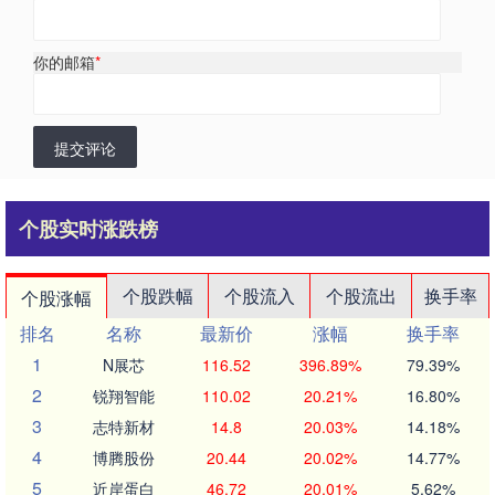
你的邮箱
*
提交评论
个股实时涨跌榜
个股跌幅
个股流入
个股流出
换手率
个股涨幅
排名
名称
最新价
涨幅
换手率
1
N展芯
116.52
396.89%
79.39%
2
锐翔智能
110.02
20.21%
16.80%
3
志特新材
14.8
20.03%
14.18%
4
博腾股份
20.44
20.02%
14.77%
5
近岸蛋白
46.72
20.01%
5.62%