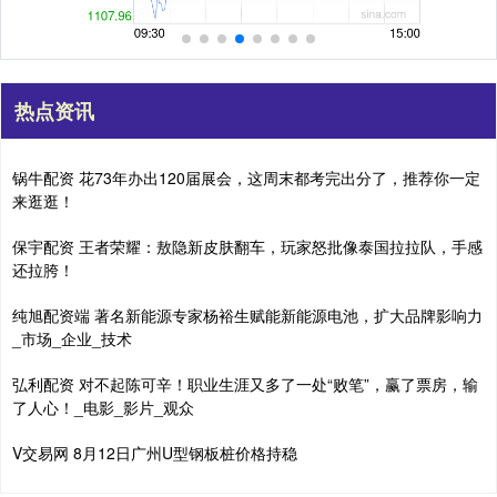
热点资讯
锅牛配资 花73年办出120届展会，这周末都考完出分了，推荐你一定
来逛逛！
保宇配资 王者荣耀：敖隐新皮肤翻车，玩家怒批像泰国拉拉队，手感
还拉胯！
纯旭配资端 著名新能源专家杨裕生赋能新能源电池，扩大品牌影响力
_市场_企业_技术
弘利配资 对不起陈可辛！职业生涯又多了一处“败笔”，赢了票房，输
了人心！_电影_影片_观众
V交易网 8月12日广州U型钢板桩价格持稳