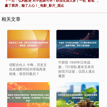
下一篇：
弘利配资 对不起陈可辛！职业生涯又多了一处“败笔”，
赢了票房，输了人心！_电影_影片_观众
相关文章
牛跟投 1945年日本战
优配合伙人 今晚，历史文
败，731部队屠杀无辜百
化名城衢州绍兴球场再度
姓毁灭证据，仅四人逃出
相逢，谁笑到最后？
魔窟