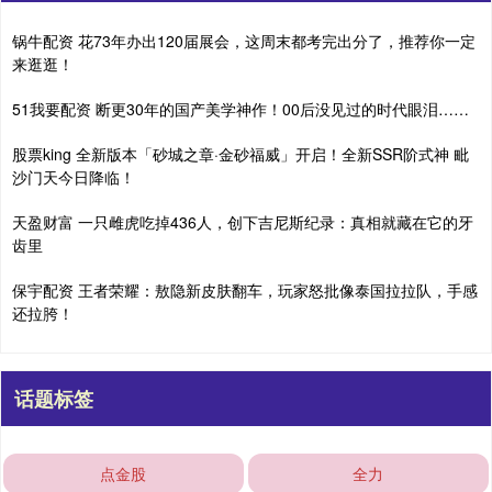
锅牛配资 花73年办出120届展会，这周末都考完出分了，推荐你一定
来逛逛！
51我要配资 断更30年的国产美学神作！00后没见过的时代眼泪……
股票king 全新版本「砂城之章·金砂福威」开启！全新SSR阶式神 毗
沙门天今日降临！
天盈财富 一只雌虎吃掉436人，创下吉尼斯纪录：真相就藏在它的牙
齿里
保宇配资 王者荣耀：敖隐新皮肤翻车，玩家怒批像泰国拉拉队，手感
还拉胯！
话题标签
点金股
全力