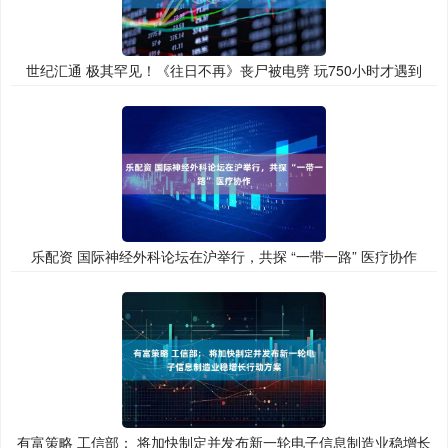
世纪汇通 极其罕见！《往日不再》丧尸被电劈 玩750小时才遇到
乐配资 国际神经外科论坛在沪举行，共探 “一带一路” 医疗协作
有富策略 工信部： 将加快制定并发布新一轮电子信息制造业稳增长