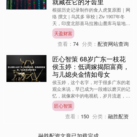
就藏在它的牙齿里
根据历史记录制作的食人虎复原图｜网
络 撰文 | 乌其多 审校 | Ziv 1907年冬
天，印度北部喜马拉雅山麓库马翁地区
的村庄里，近300名男子正屏住呼吸，
天盈财富
举着....
查看：
74
分类：
配资网站查询
匠心智策 68岁广东一枝花
侯玉婷：低调嫁揭阳富商，
与儿媳央金情如母女
侯玉婷，这个名字，对于很多广东的老
观众来说，早已成为一段难以磨灭的记
忆，就像家中的电视机，岁月流逝，它
始终存在，挥之不去。虽然她生于北
匠心智策
京，骨子里却流淌着北方人的....
查看：
150
分类：
融胜配资
融胜配资文章已加载完成