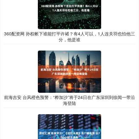
360配资网 孙权帐下谁能打平许褚？有4人可以，1人连关羽也怕他三
分，他是谁
前海吉安 台风橙色预警：“桦加沙”将于24日在广东深圳到徐闻一带沿
海登陆