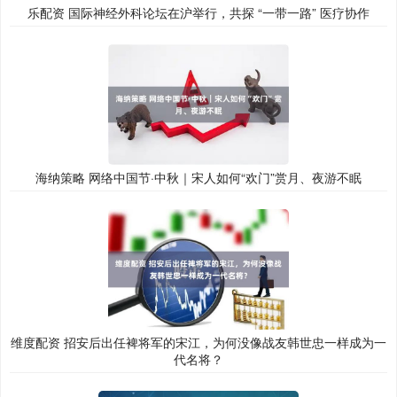
乐配资 国际神经外科论坛在沪举行，共探 “一带一路” 医疗协作
海纳策略 网络中国节·中秋｜宋人如何“欢门”赏月、夜游不眠
维度配资 招安后出任裨将军的宋江，为何没像战友韩世忠一样成为一
代名将？