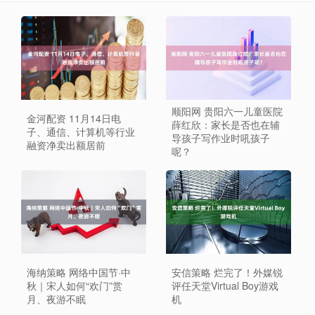
顺阳网 贵阳六一儿童医院
金河配资 11月14日电
薛红欣：家长是否也在辅
子、通信、计算机等行业
导孩子写作业时吼孩子
融资净卖出额居前
呢？
海纳策略 网络中国节·中
安信策略 烂完了！外媒锐
秋｜宋人如何“欢门”赏
评任天堂Virtual Boy游戏
月、夜游不眠
机