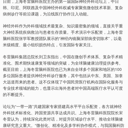
日前，上海冬雷脑科医院主办的第一届国际神经外科论坛上，中日
韩、印尼、阿联酋及中国神经外科权威专家聚焦微创技术革新、复杂
病例诊疗等前沿课题，为沿线医疗协作注入动能。
神经外科作为外科领域技术最复杂、知识最密集的领域，直接关乎重
大神经系统疾病救治与患者生存质量。手术演示中乐配资，上海冬雷
脑科医院张学军教授团队展示的“神经内镜脑深部病变切除术”，以毫
米级精度、最小组织损伤特点，引发国际专家关注。
冬雷脑科集团总院长刘卫东指出，中国在微创手术体系、复杂手术精
准化、围术期快速康复等领域的突破，为全球脑健康治理提供参考。
截至目前，上海冬雷脑科医院也已为来自全球多个国家和地区的100
多位国际患者提供神经外科诊疗服务，其中包括从中东、美国、加拿
大远道而来的患者。这不仅体现了中国民营医疗机构在国际化服务与
专业技术领域的能力，也显示出海外患者对中国高端医疗水平认可度
的不断提升。
论坛为“一带一路”共建国家专家搭建高水平平台乐配资，各方就神经
外科技术标准化、跨国资源共享达成共识。上海冬雷脑科医院院长宋
冬雷认为，持续深化此类对话，对提升区域诊疗水平、推动全球脑健
康研究意义重大。“微创化、精准化及多学科协作模式，与我国脑科防