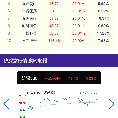
5
近岸蛋白
46.72
20.01%
5.62%
6
毕得医药
61.6
20.01%
6.12%
7
五洲医疗
83.62
20.01%
18.37%
8
耐科装备
49.67
20.01%
6.83%
9
一博科技
53.33
20.01%
17.26%
10
方邦股份
146.16
20.00%
7.68%
沪深京行情 实时轮播
北证50
1134.24
%
11.37
1.01