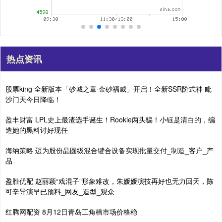
热点资讯
股票king 全新版本「砂城之章·金砂福威」开启！全新SSR阶式神 毗
沙门天今日降临！
盈丰财富 LPL史上最渣选手诞生！Rookie两头骗！小钰是清白的，编
造她的黑料讨好现任
海纳策略 迈为股份晶圆级混合键合设备实现批量交付_制造_客户_产
品
盈胜优配 赵丽颖“戏混子”形象难改，朱媛媛演技再好也无力回天，陈
可辛导演早已预料_网友_造型_观众
红腾网配资 8月12日青岛工角槽市场价格稳