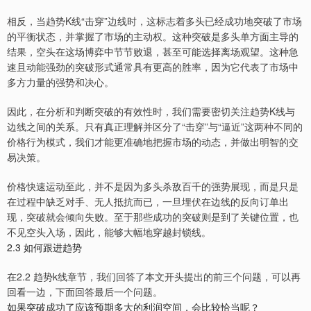
相反，当趋势K线“击穿”边线时，这标志着多头已经成功地突破了市场
的平衡状态，并掌握了市场的主动权。这种突破是多头单方面主导的
结果，空头在这场博弈中节节败退，甚至可能选择离场观望。这种急
速且动能强劲的突破形式通常具有更高的胜率，因为它代表了市场中
多方力量的强势和决心。
因此，在分析和判断突破的有效性时，我们需要密切关注趋势K线与
边线之间的关系。只有真正理解并区分了“击穿”与“逼近”这两种不同的
价格行为模式，我们才能更准确地把握市场的动态，并做出明智的交
易决策。
价格快速运动至此，并不是因为多头杀敌百千的强势展现，而是只是
在过程中缺乏对手、无人抵抗而已，一旦埋伏在边线的反向订单出
现，突破就会倾向失败。至于那些成功的突破则是到了关键位置，也
不见空头入场，因此，能够大幅地穿越封锁线。
2.3 如何跟进趋势
在2.2 趋势k线章节，我们回答了本文开头提出的前三个问题，可以再
回看一边，下面回答最后一个问题。
如果突破成功了应该预期多大的利润空间，会比较恰当呢？