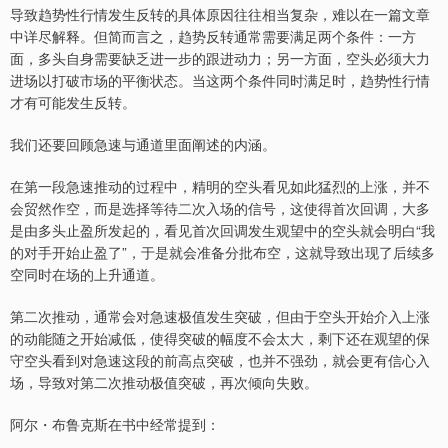
导致趋势性行情发生反转的具体原因往往相当复杂，难以在一篇文章
中详尽解释。但简而言之，趋势反转通常需要满足两个条件：一方
面，多头自身需要缺乏进一步的跟进动力；另一方面，空头必须大力
进场以打破市场的平衡状态。当这两个条件同时满足时，趋势性行情
才有可能发生反转。
我们还要回顾急速与通道里面阐述的内涵。
在第一段急速推动的过程中，精明的空头看见如此猛烈的上涨，并不
会贸然作空，而是选择等待二次入场的信号，这使得首次回调，大多
是由多头止盈所发起的，看见首次回调发生观望中的空头就会明白“我
的对手开始止盈了”，于是就会准备分批布空，这就导致出现了后续多
空同时在场的上升通道。
第二次推动，通常会对急速极值发生突破，但由于空头开始介入上涨
的动能随之开始减低，使得突破的幅度不会太大，剩下还在观望的保
守空头看到对急速这段的前高点突破，也并不强劲，就会更有信心入
场，导致对第二次推动极值突破，再次倾向失败。
阿尔・布鲁克斯在书中经常提到：