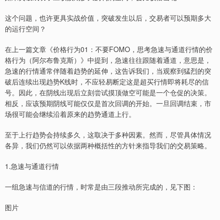
这个问题，也许更具实战价值，突破发生以后，交易者可以预期多大
的运行空间？
在上一篇文章《价格行为01：不要FOMO，思考急速与通道行情的价
格行为（阿尔布鲁克斯）》中提到，急速往往跟随着通道，意思是，
急速的行情通常伴随着趋势的延伸，这告诉我们，当观察到猛烈的突
破后连续出现趋势K线时，不应轻易断定这是超买行情即将耗尽的信
号。因此，在阴线出现后立刻尝试摸顶做空可能是一个仓促的决策。
相反，应该预期阴线可能仅仅是首次回调的开始。一旦回调结束，市
场很可能会继续沿着原来的趋势通道上行。
至于上行趋势会持续多久，这取决于多种因素。然而，尽管具体情况
各异，我们仍然可以依据两种概括性的方针来指导我们的交易策略。
1.急速与通道行情
一组急速与信道的行情，时常是由三段推动所完成的，见下图：
图片