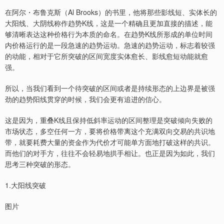
在阿尔・布鲁克斯（Al Brooks）的书里，他将那些影线短、实体长的
大阳线、大阴线称作趋势K线，这是一个精确且更加直接的描述，能
够清晰表达这种价格行为本质的命名。在趋势K线所形成的单位时间
内价格运行的是一段急速的趋势运动。急速的趋势运动，标志着较强
的动能，相对于它所突破的区间宽度实体愈长、影线愈短动能就愈
强。
所以，当我们看到一个待突破的区间或者是持续形态的上边界是被强
劲的趋势阳线贯穿的时候，我们会更有追进的信心。
这是因为，重叠K线且保持低斜率运动的区间整理是突破倾向失败的
市场状态，多空任何一方，要将价格带离这个充满双向交易的共识地
带，就要耗费大量的资金作为代价才可能单方面地打破这样的共识。
而他们的对手方，往往不会轻易地拱手相让。也正是因为如此，我们
思考三种突破的形态。
1.大阳线突破
图片