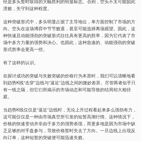
经是多头暂时取得的大幅胜利的明显标志。否则，空头不太可能如此
溃败，失守到这种程度。
这种突破形式中，多头明显占据了主导地位，单方面控制了市场的方
向。空头在这场博弈中节节败退，甚至可能选择离场观望。因此，这
种快速且动能强劲的突破形式往往具有更高的胜率，因为它代表了市
场中多方力量的强势和决心。也因此，这种急速的、动能强劲的突破
形式胜率会更高一些。
有了这样的认识。
在探讨成功的突破与失败突破的价格行为本质时，我们可以清晰地看
到趋势K线“击穿”边线与“逼近”边线之间的微妙差异。尽管两者似乎只
有一线之隔，但它们所揭示的市场动态和可能导致的结局却大相径
庭。
当趋势K线仅仅是“逼近”边线时，无论上升过程看起来多么强劲有力，
这可能仅仅是一种由市场真空所引发的短暂高潮行情。这种情况下，
价格的快速变动并非由于多方的强势表现，而更多地是因为市场中缺
乏足够的对手盘参与，导致价格暂时失去了方向。一旦边线上出现反
向订单，这种短暂的突破便可能迅速失败。