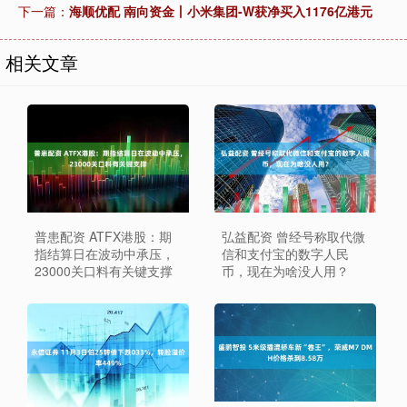
下一篇：
海顺优配 南向资金丨小米集团-W获净买入1176亿港元
相关文章
普患配资 ATFX港股：期
弘益配资 曾经号称取代微
指结算日在波动中承压，
信和支付宝的数字人民
23000关口料有关键支撑
币，现在为啥没人用？