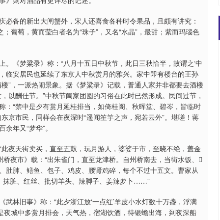
事》则对酒品有更详尽的记述。
庆必备的新出大闸蟹外，宋人还喜食各种时令果品，且颇有讲究：
之；葡萄，黄而莹白者名为“珠子”，又名“水晶”，最甜；紫而玛瑙色
上。《梦粱录》称：“八月十五日中秋节，此日三秋恰半，故谓之‘中
安后，临安居民也延续了东京人中秋赏月的雅兴。家中即有楼台的王孙
酒楼”，一派热闹景象。据《梦粱录》记载，普通人家并非都要去酒楼
女，以酬佳节。”中秋节阖家团圆的习俗在此时已然形成。民间过节，
称：“禁中是夕有赏月延桂排当，如倚桂阁、秋晖堂、碧岑，皆临时
东京市民，同样会在夜深时“遥闻笙竽之声，宛若云外”。堪嗟！蒋
百余年又“梦华”。
“此夜天街卖买，直至五鼓，玩月游人，婆娑于市，至晓不绝，盖金
州桥夜市》载：“出朱雀门，直至龙津桥。自州桥南去，当街水饭、𤏶
、肚肺、鳝鱼、包子、鸡皮、腰肾鸡碎，每个不过十五文。曹家从
、抹脏、红丝、批切羊头、辣脚子、姜辣萝卜……”
武林旧事》称：“此夕浙江放‘一点红’羊皮小水灯数十万盏，浮满
“是夜城中多赏月排会，天气热，宿湖饮酒，待银蟾出海，到夜深船