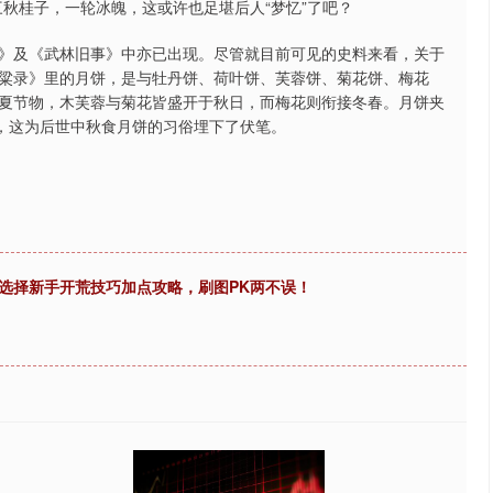
秋桂子，一轮冰魄，这或许也足堪后人“梦忆”了吧？
》及《武林旧事》中亦已出现。尽管就目前可见的史料来看，关于
粱录》里的月饼，是与牡丹饼、荷叶饼、芙蓉饼、菊花饼、梅花
夏节物，木芙蓉与菊花皆盛开于秋日，而梅花则衔接冬春。月饼夹
一，这为后世中秋食月饼的习俗埋下了伏笔。
选择新手开荒技巧加点攻略，刷图PK两不误！