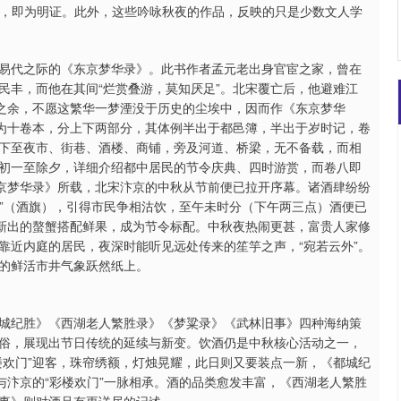
”，即为明证。此外，这些吟咏秋夜的作品，反映的只是少数文人学
易代之际的《东京梦华录》。此书作者孟元老出身官宦之家，曾在
民丰，而他在其间“烂赏叠游，莫知厌足”。北宋覆亡后，他避难江
恨之余，不愿这繁华一梦湮没于历史的尘埃中，因而作《东京梦华
常为十卷本，分上下两部分，其体例半出于都邑簿，半出于岁时记，卷
下至夜市、街巷、酒楼、商铺，旁及河道、桥梁，无不备载，而相
初一至除夕，详细介绍都中居民的节令庆典、四时游赏，而卷八即
东京梦华录》所载，北宋汴京的中秋从节前便已拉开序幕。诸酒肆纷纷
旆”（酒旗），引得市民争相沽饮，至午未时分（下午两三点）酒便已
，新出的螯蟹搭配鲜果，成为节令标配。中秋夜热闹更甚，富贵人家修
靠近内庭的居民，夜深时能听见远处传来的笙竽之声，“宛若云外”。
的鲜活市井气象跃然纸上。
城纪胜》《西湖老人繁胜录》《梦粱录》《武林旧事》四种海纳策
俗，展现出节日传统的延续与新变。饮酒仍是中秋核心活动之一，
楼欢门”迎客，珠帘绣额，灯烛晃耀，此日则又要装点一新，《都城纪
与汴京的“彩楼欢门”一脉相承。酒的品类愈发丰富，《西湖老人繁胜