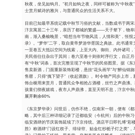
秋夜，坐见如钩月。”初月如钩之夜，同样可被称为“中秋夜
士赏月赋诗的雅兴，与普通民众的生活关系不大。
目前已知最早系统记载中秋节习俗的文献，当数成书于两宋
汴京寓居二十三年，亲历了都城的繁盛——天子辇下，物阜
南，渐入桑榆晚景，“暗想当年节物风流，人情和美”，怅
录》。“梦华”二字，取自黄帝梦游华胥国之典故。此书通
一至卷五大抵以空间为线索，上至大内、御街、内外诸司，
关民俗往往杂出于其间；卷六至卷十则依时序行文，自正月
有“中秋”词条，首次完整呈现了中秋节的民俗图景。据《
售卖新酒，门面重新装饰彩楼，悬挂“花头画竿”与“醉仙锦
售罄，只得“拽下望子”（收起酒旗）。时令物产同步上市
饰台榭用来赏月，普通民众争相抢占酒楼，丝竹之声鼎沸。
孩童们彻夜嬉戏，夜市人声鼎沸，直至天明不息，汴京中秋
展开剩余60%
《东京梦华录》问世后，仿作不绝，仅南宋一朝，便有《都
略，其中后三种详细记录了迁都临安（今杭州）后的中秋习
临安酒肆的节庆装饰延续了汴京传统。酒店平日即扎缚“彩
胜》称酒肆“门设红杈子、绯绿帘、贴金红纱栀子灯之类”，