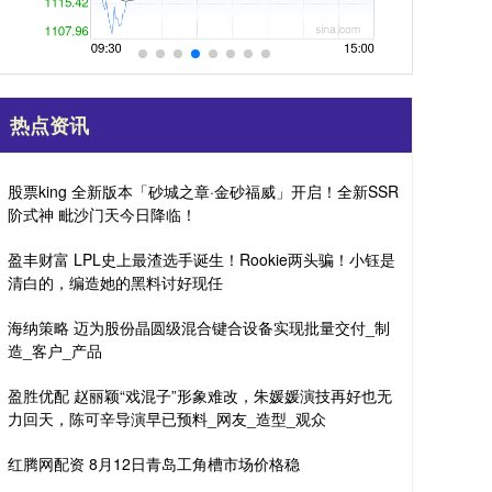
热点资讯
股票king 全新版本「砂城之章·金砂福威」开启！全新SSR
阶式神 毗沙门天今日降临！
盈丰财富 LPL史上最渣选手诞生！Rookie两头骗！小钰是
清白的，编造她的黑料讨好现任
海纳策略 迈为股份晶圆级混合键合设备实现批量交付_制
造_客户_产品
盈胜优配 赵丽颖“戏混子”形象难改，朱媛媛演技再好也无
力回天，陈可辛导演早已预料_网友_造型_观众
红腾网配资 8月12日青岛工角槽市场价格稳