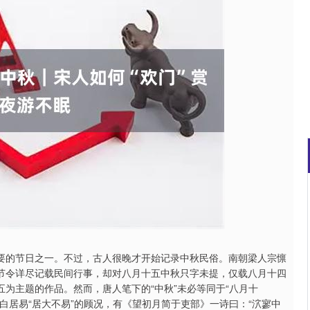
沪深300
4694.44
.42%
43.13
0.93%
重要的节日之一。不过，古人很晚才开始记录中秋民俗。南朝梁人宗懔
依节令详尽记载民间行事，却对八月十五中秋只字未提，仅载八月十四
五为主题的作品。然而，唐人笔下的“中秋”未必等同于“八月十
侃白居易“居大不易”的顾况，有《望初月简于吏部》一诗曰：“泬寥中