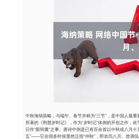
深证成指
14311.01
9.68
1.02%
200.89
1
中秋海纳策略，与端午、春节并称为“三节”，是中国人最
所著的《荆楚岁时记》，作为“岁时记”体例的开创之作，
日作“眼明囊”之事。唐诗中倒是已有百余首以中秋或八月十
五”——它在很多时候显然泛指“仲秋”，即农历八月。曾调