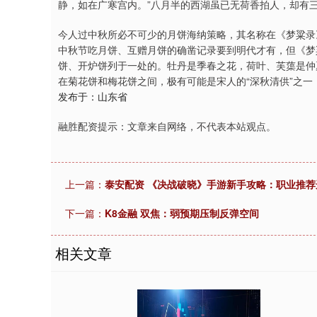
静，如在广寒宫内。”八月半的西湖虽已无荷香拍人，却有三
今人过中秋所必不可少的月饼海纳策略，其名称在《梦粱录
中秋节吃月饼、互赠月饼的确凿记录要到明代才有，但《梦
饼、开炉饼列于一处的。牡丹是季春之花，荷叶、芙蕖是仲
在菊花饼和梅花饼之间，极有可能是宋人的“深秋清供”之
发布于：山东省
融胜配资提示：文章来自网络，不代表本站观点。
上一篇：
泰安配资 《决战破晓》手游新手攻略：职业推荐
下一篇：
K8金融 双焦：弱预期压制反弹空间
相关文章