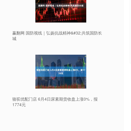
赢翻网 国防视线｜弘扬抗战精神&#32;共筑国防长
城
骆驼优配门店 6月4日尿素期货收盘上涨0%，报
1774元