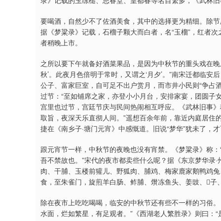
录》记载的玉练槌、思春堂、皇都春等名目繁多，《武林旧
要喝酒，自然少不了佐酒美食，其中的选择更为精细。除节
据《梦粱录》记载，石榴子颗大而白者，名“玉榴”，红者次
者稍晚上市。
之所以要下午就备好酒菜果品，是因为中秋节的重头戏在晚
秋’。此夜月色倍明于常时，又谓之‘月夕’。”南宋迁都临
公子、富家巨室，自可足不出户赏月，而市井小民则“争占
过节：“至如铺席之家，亦登小小月台，安排家宴，团圆子
宫里也过节，宫廷节庆与民间热闹相互呼应。《武林旧事》
取旨，夜深天乐直彻人间。”遥想百余年前，靠近内庭居住的
捷在《南乡子·塘门元宵》中感慨道。旧说“梦华”犹未了，才
跟元宵节一样，中秋节的夜晚也没有宵禁。《梦粱录》称：
吾不禁故也。”宋代的夜市都卖些什么呢？据《东京梦华录·
肉、干脯、玉楼前獾儿、野狐肉、脯鸡、梅家鹿家鹅鸭鸡兔
食，至朱雀门，旋煎羊白肠、鲊脯、㸇冻鱼头、姜豉、𠝝子
除在夜市上吃吃喝喝，临安的中秋节还有些不一样的习俗。《
水面，烂如繁星，有足观者。”《西湖老人繁胜录》则曰：