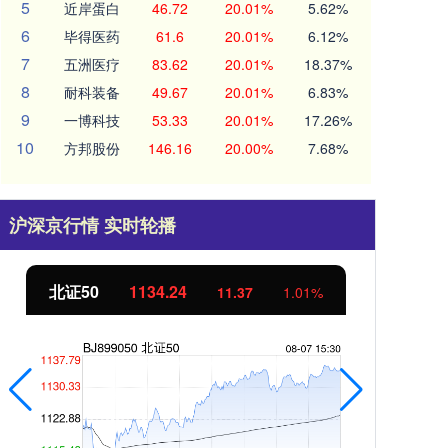
5
近岸蛋白
46.72
20.01%
5.62%
6
毕得医药
61.6
20.01%
6.12%
7
五洲医疗
83.62
20.01%
18.37%
8
耐科装备
49.67
20.01%
6.83%
9
一博科技
53.33
20.01%
17.26%
10
方邦股份
146.16
20.00%
7.68%
沪深京行情 实时轮播
北证50
1134.24
创
11.37
1.01%