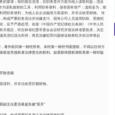
务的宴请；组织观念淡漠，在职务晋升方面为他人谋取利益；违反
力作为谋私敛财的工具，利用职务便利，侵吞国有资产；滥权妄为，致
利用职务便利，为他人在企业融资方面谋利，并非法收受财物。 张
，构成严重职务违法并涉嫌贪污、国有公司人员滥用职权、受贿犯
劣，应予严肃处理。依据《中国共产党纪律处分条例》《中华人民
有关规定，经吉林省纪委常委会会议研究并报吉林省委批准，决定
缴其违纪违法所得；将其涉嫌犯罪问题移送检察机关依法审查起
创，著作权归第一财经所有。未经第一财经书面授权，不得以任何方
保留追究侵权者法律责任的权利。如需获得授权请联系第一财经版
开除党籍
面谋利，并非法收受巨额财物。
副主任委员蒋超良被“双开”
纪律，构成严重职务违法并涉嫌受贿犯罪。