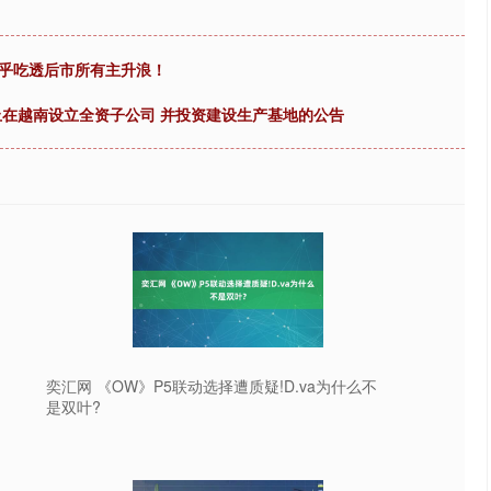
几乎吃透后市所有主升浪！
止在越南设立全资子公司 并投资建设生产基地的公告
奕汇网 《OW》P5联动选择遭质疑!D.va为什么不
是双叶?