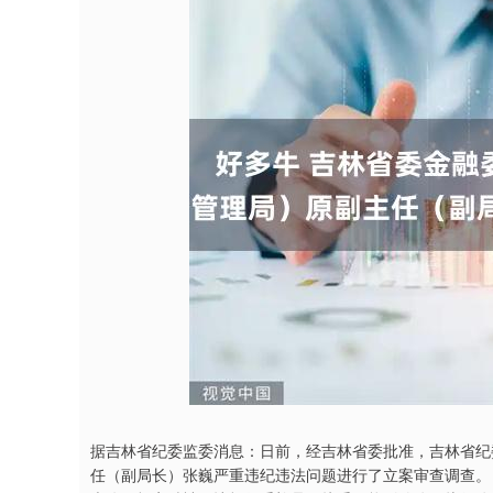
沪深300
4651.31
4.08
-0.24%
-6.85
-0.
据吉林省纪委监委消息：日前，经吉林省委批准，吉林省纪
任（副局长）张巍严重违纪违法问题进行了立案审查调查。