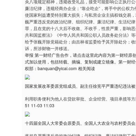
央八项规定精神，违规收受礼品，接受可能影响公正执行公
廉洁纪律，违规经商办企业；“靠企吃企”，将手中的公权
使国家利益遭受特别重大损失；与私营企业主搞权钱交易，
巍严重违反党的政治纪律、组织纪律、廉洁纪律、生活纪律
罪，且在党的十八大后不收敛、不收手，性质严重，影响恶
共和国监察法》《中华人民共和国公职人员政务处分法》等
给予张巍开除党籍处分；由吉林省监委给予其开除处分；收
诉，所涉财物一并移送。
举报 第一财经广告合作，请点击这里此内容为第一财经原
式加以使用，包括转载、摘编、复制或建立镜像。第一财经
权部：banquan@yicai.com 相关阅读
国家发展改革委原党组成员、副主任徐宪平严重违纪违法被
利用职务便利为他人在贷款审批、企业经营、项目承揽等方
51 11-03 11:03
十四届全国人大常委会原委员、全国人大农业与农村委员会原
蒋超良严重违反党的政治纪律、组织纪律、廉洁纪律和工作