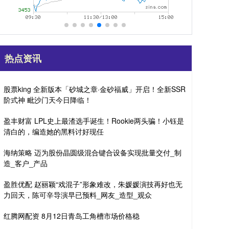
热点资讯
股票king 全新版本「砂城之章·金砂福威」开启！全新SSR
阶式神 毗沙门天今日降临！
盈丰财富 LPL史上最渣选手诞生！Rookie两头骗！小钰是
清白的，编造她的黑料讨好现任
海纳策略 迈为股份晶圆级混合键合设备实现批量交付_制
造_客户_产品
盈胜优配 赵丽颖“戏混子”形象难改，朱媛媛演技再好也无
力回天，陈可辛导演早已预料_网友_造型_观众
红腾网配资 8月12日青岛工角槽市场价格稳