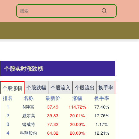
个股实时涨跌榜
个股跌幅
个股流入
个股流出
换手率
个股涨幅
排名
名称
最新价
涨幅
换手率
1
N津富
37.49
114.72%
77.46%
2
威尔高
39.83
20.01%
17.76%
3
锴威特
77.82
20.00%
1.17%
4
科翔股份
64.32
20.00%
12.21%