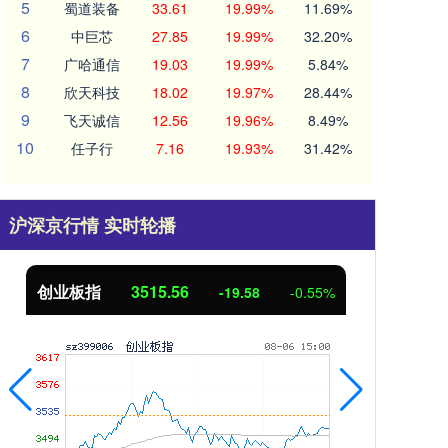
5
蜀道装备
33.61
19.99%
11.69%
6
中巨芯
27.85
19.99%
32.20%
7
广哈通信
19.03
19.99%
5.84%
8
欣天科技
18.02
19.97%
28.44%
9
飞天诚信
12.56
19.96%
8.49%
10
任子行
7.16
19.93%
31.42%
沪深京行情 实时轮播
创业板指
3515.56
基
-19.58
-0.55%