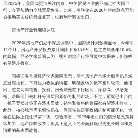
于2025年，美国或更加关注内政，中美贸易冲突的不确定性大幅下
行，会更加助力全球贸易恢复。此外，美联储在2026年持续降息可能
会推动美国传统行业复苏，也有利于我国出口。
房地产行业料继续探底
2025年房地产仍处于深度调整中，国家统计局数据显示，今年前
11个月，房地产开发投资累计同比下降15.9%，超过去年全年10.4%
的降幅。经济学家普遍认为，明年房地产行业可能继续探底，但跌幅
有望逐步收窄。
国盛证券首席经济学家熊园表示，明年房地产市场大概率仍是筑
底过程拉长、下行压力收敛的特征，明确反转的概率相对较低。他指
出，过去两年销售、投资、房价均处在下行区间，库存高、供给充
裕、居民部门去杠杆等深层因素仍将制约市场。不过，前期已出台的
一揽子宽松政策正在逐步显效，销售和价格的跌幅都有望逐步收窄，
此外，核心城市需求韧性仍在、保障性住房和收储机制可能优化，也
会在边际上托住供需平衡。综合来看，2026年更可能的情形是政策持
续加力、地产跌幅收窄，但真正意义上的全面触底仍需更长时间和更
清晰的基本面改善。