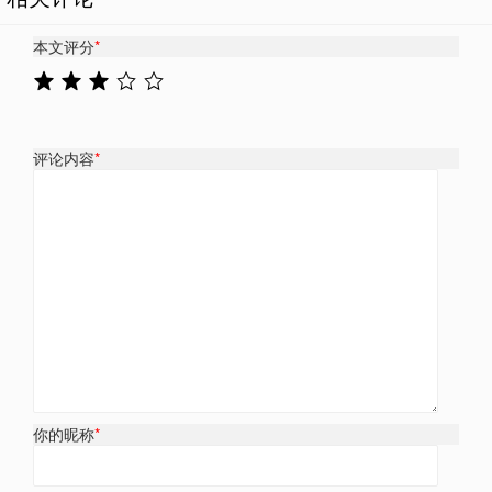
本文评分
*
评论内容
*
你的昵称
*