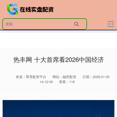
热丰网 十大首席看2026中国经济
来源：尊享配资平台
网站：融胜配资
日期：2026-01-05
14:12:09
查看：116