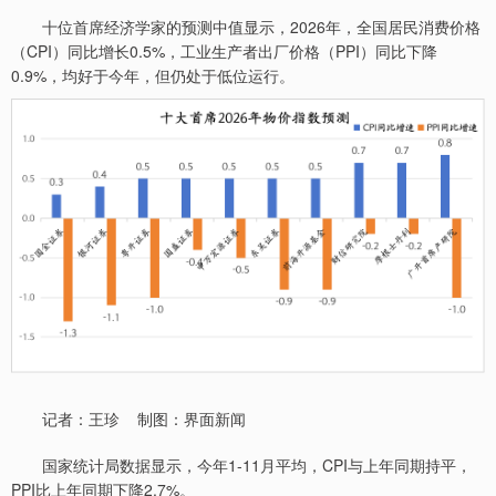
十位首席经济学家的预测中值显示，2026年，全国居民消费价格
（CPI）同比增长0.5%，工业生产者出厂价格（PPI）同比下降
0.9%，均好于今年，但仍处于低位运行。
记者：王珍 制图：界面新闻
国家统计局数据显示，今年1-11月平均，CPI与上年同期持平，
PPI比上年同期下降2.7%。