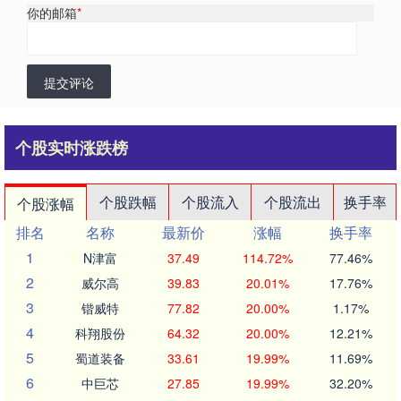
你的邮箱
*
提交评论
个股实时涨跌榜
个股跌幅
个股流入
个股流出
换手率
个股涨幅
排名
名称
最新价
涨幅
换手率
1
N津富
37.49
114.72%
77.46%
2
威尔高
39.83
20.01%
17.76%
3
锴威特
77.82
20.00%
1.17%
4
科翔股份
64.32
20.00%
12.21%
5
蜀道装备
33.61
19.99%
11.69%
6
中巨芯
27.85
19.99%
32.20%