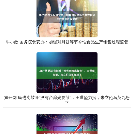
牛小散 国务院食安办：加强对月饼等节令性食品生产销售过程监管
旗开网 民进党鼓噪“没有台湾光复节”，王世坚力挺，朱立伦马英九怒
了