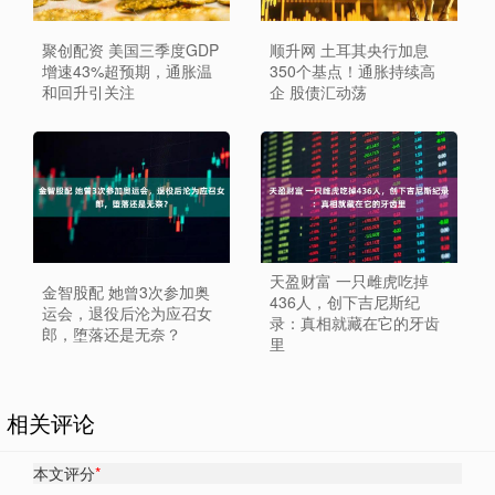
聚创配资 美国三季度GDP
顺升网 土耳其央行加息
增速43%超预期，通胀温
350个基点！通胀持续高
和回升引关注
企 股债汇动荡
天盈财富 一只雌虎吃掉
金智股配 她曾3次参加奥
436人，创下吉尼斯纪
运会，退役后沦为应召女
录：真相就藏在它的牙齿
郎，堕落还是无奈？
里
相关评论
本文评分
*