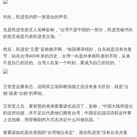
对此，民进党内部一派迎合的声音。
先是民进党发言人吴峥妄称，“台湾不是中国的一部分，民进党秘书长
的发言就是代表民进党立场。”
然后，民进党“立委”妄称旗开网，“徐国勇讲得好，台岛就是没有光复
节，站在台湾400年来的历史，台湾一向是外来殖民者的手段，从来
不是自己的目的。台湾人在某一个时刻，要成为自己的目的。”
王世坚这番表态，说明其立场和赖清德之流没有多大区别，就是“台
独”或者“台独”的帮凶。
王世坚之后，黄智贤的弟弟黄重谚也说话了，妄称，“中国大陆所提出
的这些论据，并不足以代表他们拥有台湾，中国在抗战话语权这件事
上去扭曲，用穿梭剧的方式去决定什么叫做抗战。”
黄重谚如此迎合美国的“台湾地位未定”，迎合民进党“没有台岛光复