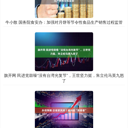
牛小散 国务院食安办：加强对月饼等节令性食品生产销售过程监管
旗开网 民进党鼓噪“没有台湾光复节”，王世坚力挺，朱立伦马英九怒
了