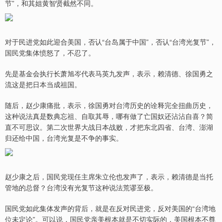
节”，和其姐黄智贤截然不同。
对于民进党如此迎合美国，否认“台岛属于中国”，否认“台湾光复节”，
国民党集体愤怒了，不忍了。
先是基金会执行长萧旭岑代表马英九发声，表示，赖清德、徐国勇之
流这是把日本当成祖国。
随后，赵少康痛批，表示，徐国勇对台湾历史的诠释完全扭曲历史，
这种说法真是数典忘祖、自取其辱，哪有做了亡国奴还沾沾自喜？简
直不可思议。第二次世界大战日本战败，才把东北四省、台湾、澎湖
归还给中国，台湾光复是不争的事实。
赵少康之后，国民党现任主席朱立伦也发声了，表示，赖清德是当托
管地的总督？台湾没有光复节这种说法荒谬至极。
国民党如此集体发声的背后，就是在反对民进党，反对美国的“台湾地
位未定论”。可以说，国民党亲美根本就是不切实际的，美国根本不尊