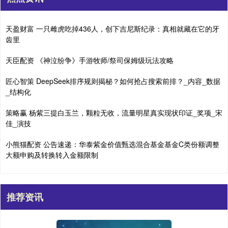
天盈财富 一只雌虎吃掉436人，创下吉尼斯纪录：真相就藏在它的牙
齿里
天臣配资 《神泣纷争》手游牧师/祭司保姆级玩法攻略
匠心智策 DeepSeek排序规则揭秘？如何抢占搜索前排？_内容_数据
_结构化
策略赢 杨紫三提白玉兰，颗粒无收，流量明星真实现状印证_奖项_宋
佳_演技
小熊猫配资 公告速递：华泰紫金价值甄选混合基金基金C类份额调整
大额申购及转换转入金额限制
推荐资讯