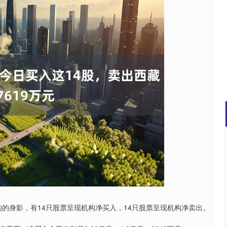
北证50
1122.88
15%
3.42
0.30%
构的身影，有14只股票呈现机构净买入，14只股票呈现机构净卖出。