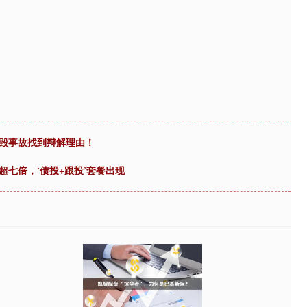
坠毁事故找到辩解理由！
超七倍，‘债投+跟投’套餐出现