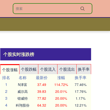
个股实时涨跌榜
个股跌幅
个股流入
个股流出
换手率
个股涨幅
排名
名称
最新价
涨幅
换手率
1
N津富
37.49
114.72%
77.46%
2
威尔高
39.83
20.01%
17.76%
3
锴威特
77.82
20.00%
1.17%
4
科翔股份
64.32
20.00%
12.21%