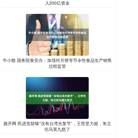
入200亿资金
牛小散 国务院食安办：加强对月饼等节令性食品生产销售
过程监管
旗开网 民进党鼓噪“没有台湾光复节”，王世坚力挺，朱立
伦马英九怒了