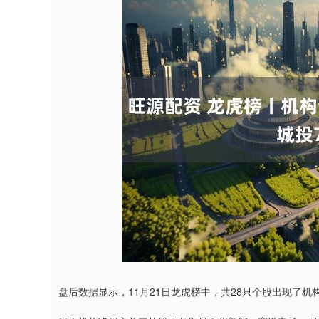
沪深300
4651.31
4.08
-0.24%
-6.85
-0.
盘后数据显示，11月21日龙虎榜中，共28只个股出现了机