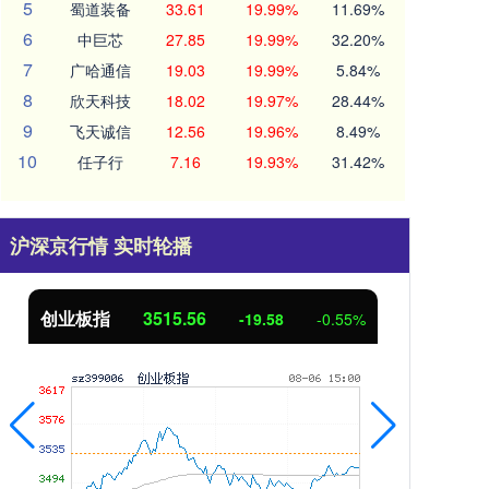
5
蜀道装备
33.61
19.99%
11.69%
6
中巨芯
27.85
19.99%
32.20%
7
广哈通信
19.03
19.99%
5.84%
8
欣天科技
18.02
19.97%
28.44%
9
飞天诚信
12.56
19.96%
8.49%
10
任子行
7.16
19.93%
31.42%
沪深京行情 实时轮播
创业板指
3515.56
基
-19.58
-0.55%