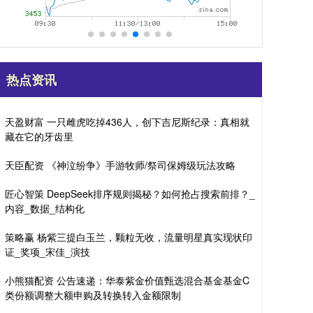
热点资讯
天盈财富 一只雌虎吃掉436人，创下吉尼斯纪录：真相就
藏在它的牙齿里
天臣配资 《神泣纷争》手游牧师/祭司保姆级玩法攻略
匠心智策 DeepSeek排序规则揭秘？如何抢占搜索前排？_
内容_数据_结构化
策略赢 杨紫三提白玉兰，颗粒无收，流量明星真实现状印
证_奖项_宋佳_演技
小熊猫配资 公告速递：华泰紫金价值甄选混合基金基金C
类份额调整大额申购及转换转入金额限制