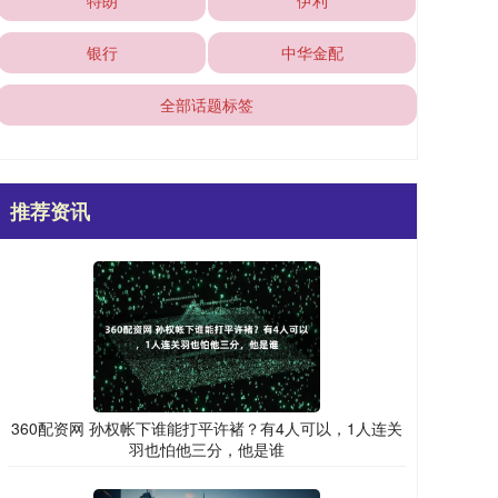
特朗
伊利
银行
中华金配
全部话题标签
推荐资讯
360配资网 孙权帐下谁能打平许褚？有4人可以，1人连关
羽也怕他三分，他是谁