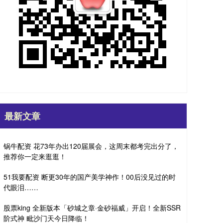
最新文章
锅牛配资 花73年办出120届展会，这周末都考完出分了，
推荐你一定来逛逛！
51我要配资 断更30年的国产美学神作！00后没见过的时
代眼泪……
股票king 全新版本「砂城之章·金砂福威」开启！全新SSR
阶式神 毗沙门天今日降临！