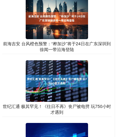
前海吉安 台风橙色预警：“桦加沙”将于24日在广东深圳到
徐闻一带沿海登陆
世纪汇通 极其罕见！《往日不再》丧尸被电劈 玩750小时
才遇到