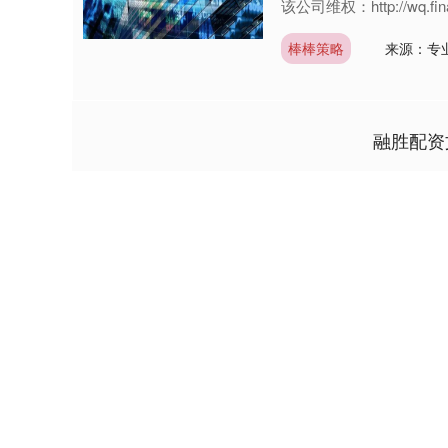
该公司维权：http://wq.finan
棒棒策略
来源：专
融胜配资
3900.35
深证成指
14110.
21.92
0.57%