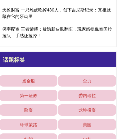
天盈财富 一只雌虎吃掉436人，创下吉尼斯纪录：真相就
藏在它的牙齿里
保宇配资 王者荣耀：敖隐新皮肤翻车，玩家怒批像泰国拉
拉队，手感还拉胯！
话题标签
点金股
全力
第一证券
委内瑞拉
险资
龙坤投资
环球策路
美国