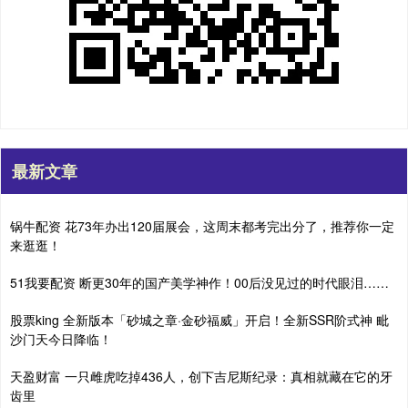
最新文章
锅牛配资 花73年办出120届展会，这周末都考完出分了，推荐你一定
来逛逛！
51我要配资 断更30年的国产美学神作！00后没见过的时代眼泪……
股票king 全新版本「砂城之章·金砂福威」开启！全新SSR阶式神 毗
沙门天今日降临！
天盈财富 一只雌虎吃掉436人，创下吉尼斯纪录：真相就藏在它的牙
齿里