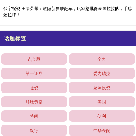
保宇配资 王者荣耀：敖隐新皮肤翻车，玩家怒批像泰国拉拉队，手感
还拉胯！
话题标签
点金股
全力
第一证券
委内瑞拉
险资
龙坤投资
环球策路
美国
特朗
伊利
银行
中华金配