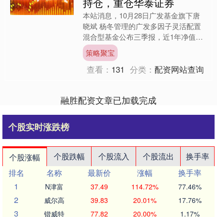
持仓，重仓华泰证券
本站消息，10月28日广发基金旗下唐
晓斌 杨冬管理的广发多因子灵活配置
混合型基金公布三季报，近1年净值增
长率34.68%。与上一季度相比，该基
策略聚宝
金前十大重仓股新增....
查看：
131
分类：
配资网站查询
融胜配资文章已加载完成
个股实时涨跌榜
个股跌幅
个股流入
个股流出
换手率
个股涨幅
排名
名称
最新价
涨幅
换手率
1
N津富
37.49
114.72%
77.46%
2
威尔高
39.83
20.01%
17.76%
3
锴威特
77.82
20.00%
1.17%