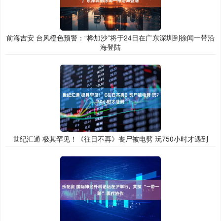
前海吉安 台风橙色预警：“桦加沙”将于24日在广东深圳到徐闻一带沿
海登陆
世纪汇通 极其罕见！《往日不再》丧尸被电劈 玩750小时才遇到