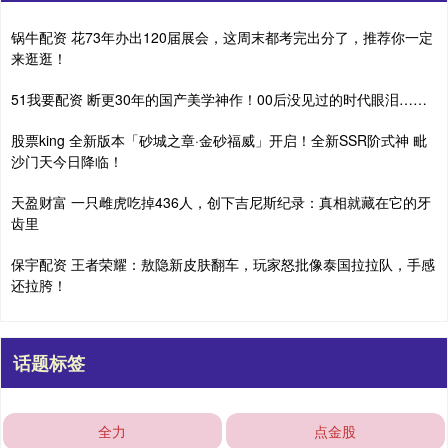
锅牛配资 花73年办出120届展会，这周末都考完出分了，推荐你一定
来逛逛！
51我要配资 断更30年的国产美学神作！00后没见过的时代眼泪……
股票king 全新版本「砂城之章·金砂福威」开启！全新SSR阶式神 毗
沙门天今日降临！
天盈财富 一只雌虎吃掉436人，创下吉尼斯纪录：真相就藏在它的牙
齿里
保宇配资 王者荣耀：敖隐新皮肤翻车，玩家怒批像泰国拉拉队，手感
还拉胯！
话题标签
全力
点金股