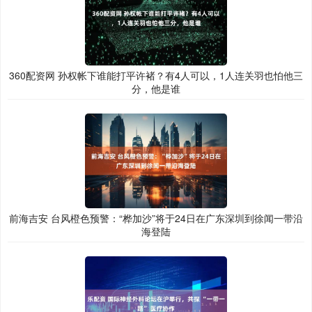
360配资网 孙权帐下谁能打平许褚？有4人可以，1人连关羽也怕他三
分，他是谁
前海吉安 台风橙色预警：“桦加沙”将于24日在广东深圳到徐闻一带沿
海登陆