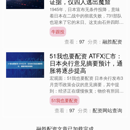
证据，仅四人逃出魔窟
1945年，日本宣布无条件投降，意味
着日本在二战中的彻底失败，731部队
也迎来了它的末日。这支由石井四郎创
建的部队，堪称人类历史上的“魔窟”，
牛跟投
它在中国东北进行着....
查看：
97
分类：
融胜配资
51我也要配资 ATFX汇市：
日本央行意见摘要预计，通
胀将逐步提高
宏观面：51我也要配资 日本央行发布3
月货币政策会议的意见摘要，其中提
到：经济正在缓慢恢复；物价有所回
升；消费者价格的基本涨幅将逐步提
51我也要配资
高，后期将于价格稳定目标相....
查看：
97
分类：
配资网站查询
融胜配资文章已加载完成