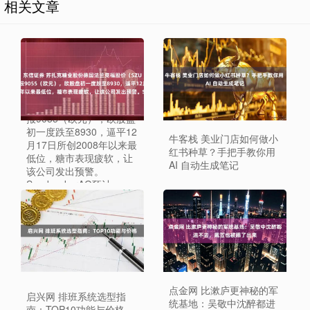
相关文章
东信证券 苏扎克糖业股份
德国法兰克福股价
（SZUGR）收涨022%，
报9055（欧元），欧股盘
初一度跌至8930，逼平12
牛客栈 美业门店如何做小
月17日所创2008年以来最
红书种草？手把手教你用
低位，糖市表现疲软，让
AI 自动生成笔记
该公司发出预警。
SuedzuckerAG预计
202627年度营收将略微下
滑，称市场上那些“高度挑
战性的”条件将顽固地
点金网 比漱庐更神秘的军
启兴网 排班系统选型指
统基地：吴敬中沈醉都进
南：TOP10功能与价格