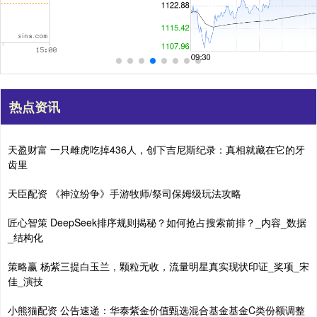
热点资讯
天盈财富 一只雌虎吃掉436人，创下吉尼斯纪录：真相就藏在它的牙
齿里
天臣配资 《神泣纷争》手游牧师/祭司保姆级玩法攻略
匠心智策 DeepSeek排序规则揭秘？如何抢占搜索前排？_内容_数据
_结构化
策略赢 杨紫三提白玉兰，颗粒无收，流量明星真实现状印证_奖项_宋
佳_演技
小熊猫配资 公告速递：华泰紫金价值甄选混合基金基金C类份额调整