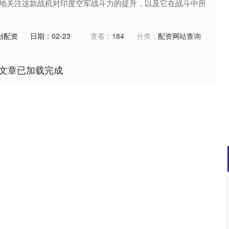
地关注这款战机对印度空军战斗力的提升，以及它在战斗中所
创配资
日期：02-23
查看：
184
分类：
配资网站查询
文章已加载完成
深证成指
14148.86
20%
-162.15
-1.13%