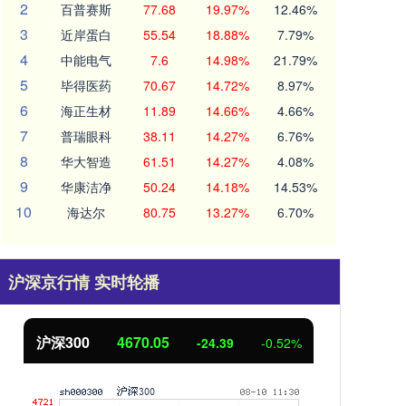
2
百普赛斯
77.68
19.97%
12.46%
3
近岸蛋白
55.54
18.88%
7.79%
4
中能电气
7.6
14.98%
21.79%
5
毕得医药
70.67
14.72%
8.97%
6
海正生材
11.89
14.66%
4.66%
7
普瑞眼科
38.11
14.27%
6.76%
8
华大智造
61.51
14.27%
4.08%
9
华康洁净
50.24
14.18%
14.53%
10
海达尔
80.75
13.27%
6.70%
沪深京行情 实时轮播
沪深300
4670.05
北
-24.39
-0.52%