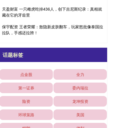
天盈财富 一只雌虎吃掉436人，创下吉尼斯纪录：真相就
藏在它的牙齿里
保宇配资 王者荣耀：敖隐新皮肤翻车，玩家怒批像泰国拉
拉队，手感还拉胯！
话题标签
点金股
全力
第一证券
委内瑞拉
险资
龙坤投资
环球策路
美国