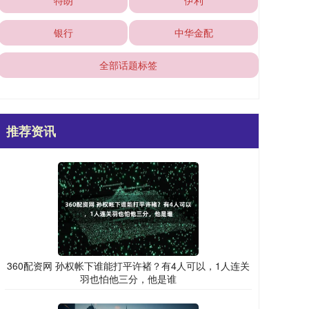
特朗
伊利
银行
中华金配
全部话题标签
推荐资讯
360配资网 孙权帐下谁能打平许褚？有4人可以，1人连关
羽也怕他三分，他是谁