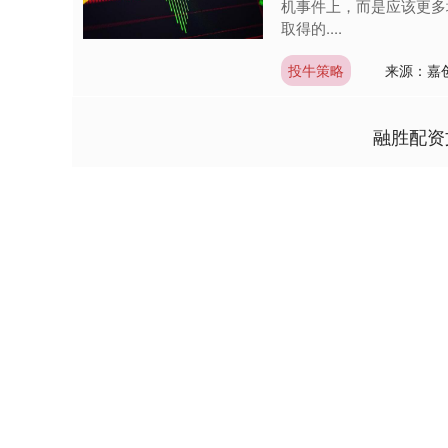
机事件上，而是应该更多
取得的....
投牛策略
来源：嘉
融胜配资
上证指数
3947.91
.80
-0.52%
7.87
0.