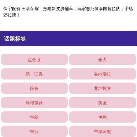
保宇配资 王者荣耀：敖隐新皮肤翻车，玩家怒批像泰国拉拉队，手感
还拉胯！
话题标签
点金股
全力
第一证券
委内瑞拉
险资
龙坤投资
环球策路
美国
特朗
伊利
银行
中华金配