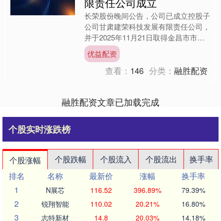
限责任公司成立
长荣股份晚间公告，公司已成立控股子
公司甘肃建荣科技发展有限责任公司，
并于2025年11月21日取得金昌市市场
监督管理局颁发的《营业执照》。甘肃
优益配资
建荣注册资本600....
查看：
146
分类：
融胜配资
融胜配资文章已加载完成
个股实时涨跌榜
个股跌幅
个股流入
个股流出
换手率
个股涨幅
排名
名称
最新价
涨幅
换手率
1
N展芯
116.52
396.89%
79.39%
2
锐翔智能
110.02
20.21%
16.80%
3
志特新材
14.8
20.03%
14.18%