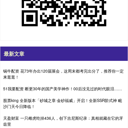
最新文章
锅牛配资 花73年办出120届展会，这周末都考完出分了，推荐你一定
来逛逛！
51我要配资 断更30年的国产美学神作！00后没见过的时代眼泪……
股票king 全新版本「砂城之章·金砂福威」开启！全新SSR阶式神 毗
沙门天今日降临！
天盈财富 一只雌虎吃掉436人，创下吉尼斯纪录：真相就藏在它的牙
齿里