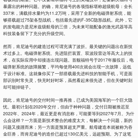
暴露出的种种问题。的确，肯尼迪号的各项指标堪称超级航母：全长
337米，满载排水量约为11.2万吨，采用了全新的电磁弹射系统，能
够搭载超过75架各型战机，包括最先进的F-35C隐形战机。此外，它
的发电能力是尼米兹级航母的三倍，为未来可能配备的激光武器等高
科技装备留下了充分的升级空间。
然而，肯尼迪号的建造过程可谓充满了波折。最关键的问题出在新技
术过多上。电磁弹射系统、先进阻拦装置、双波段雷达等高大上的技
术，在实际应用中却接连出现问题。首舰福特号于2017年服役后，电
磁弹射系统的故障频繁，平均每使用400次就会出现一次故障，远低
于设计标准。这就像你买了一部搭载最先进科技的智能手机，可是面
部识别时常失灵，快充时好时坏，虽然看起来很先进，但在关键时刻
却可能掉链子。
因此，肯尼迪号的交付时间一推再推，已成为美国海军的一个巨大隐
忧。最初计划在2020年交付，但由于种种问题，交付日期被推迟至
2022年、2024年，最近更是有消息称，可能要等到2027年7月。为什
么会这样？一方面是新技术整合的难度太大，每解决一个问题，新的
问题又接踵而来；另一方面是预算超支严重。航母建造本就被称为吞
金巨兽，而肯尼迪号的造价已超过130亿美元，远超预期。为了这笔