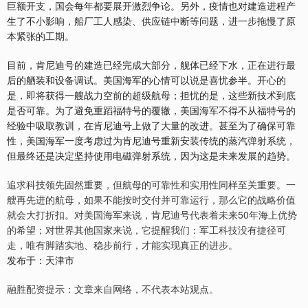
巨额开支，国会每年都要展开激烈争论。另外，疫情也对建造进程产
生了不小影响，船厂工人感染、供应链中断等问题，进一步拖慢了原
本紧张的工期。
目前，肯尼迪号的建造已经完成大部分，舰体已经下水，正在进行最
后的舾装和设备调试。美国海军的心情可以说是喜忧参半。开心的
是，即将获得一艘战力空前的超级航母；担忧的是，这些新技术到底
是否可靠。为了避免重蹈福特号的覆辙，美国海军不得不从福特号的
经验中吸取教训，在肯尼迪号上做了大量的改进。甚至为了确保可靠
性，美国海军一度考虑过为肯尼迪号重新安装传统的蒸汽弹射系统，
但最终还是决定坚持使用电磁弹射系统，因为这是未来发展的趋势。
追求科技领先固然重要，但航母的可靠性和实用性同样至关重要。一
艘再先进的航母，如果不能按时交付并可靠运行，那么它的战略价值
就会大打折扣。对美国海军来说，肯尼迪号代表着未来50年海上优势
的希望；对世界其他国家来说，它提醒我们：军工科技没有捷径可
走，唯有脚踏实地、稳步前行，才能实现真正的进步。
发布于：天津市
融胜配资提示：文章来自网络，不代表本站观点。