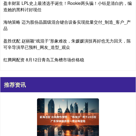
盈丰财富 LPL史上最渣选手诞生！Rookie两头骗！小钰是清白的，编
造她的黑料讨好现任
海纳策略 迈为股份晶圆级混合键合设备实现批量交付_制造_客户_产
品
盈胜优配 赵丽颖“戏混子”形象难改，朱媛媛演技再好也无力回天，陈
可辛导演早已预料_网友_造型_观众
红腾网配资 8月12日青岛工角槽市场价格稳
推荐资讯