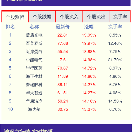
个股跌幅
个股流入
个股流出
换手率
个股涨幅
排名
名称
最新价
涨幅
换手率
1
蓝盾光电
22.81
19.99%
0.55%
2
百普赛斯
77.68
19.97%
12.46%
3
近岸蛋白
55.54
18.88%
7.79%
4
中能电气
7.6
14.98%
21.79%
5
毕得医药
70.67
14.72%
8.97%
6
海正生材
11.89
14.66%
4.66%
7
普瑞眼科
38.11
14.27%
6.76%
8
华大智造
61.51
14.27%
4.08%
9
华康洁净
50.24
14.18%
14.53%
10
海达尔
80.75
13.27%
6.70%
沪深京行情 实时轮播