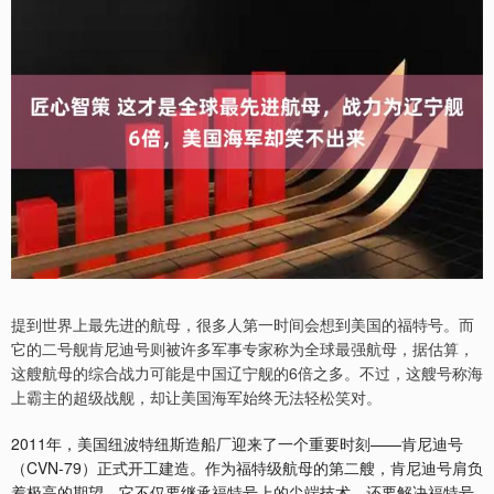
提到世界上最先进的航母，很多人第一时间会想到美国的福特号。而
它的二号舰肯尼迪号则被许多军事专家称为全球最强航母，据估算，
这艘航母的综合战力可能是中国辽宁舰的6倍之多。不过，这艘号称海
上霸主的超级战舰，却让美国海军始终无法轻松笑对。
2011年，美国纽波特纽斯造船厂迎来了一个重要时刻——肯尼迪号
（CVN-79）正式开工建造。作为福特级航母的第二艘，肯尼迪号肩负
着极高的期望。它不仅要继承福特号上的尖端技术，还要解决福特号