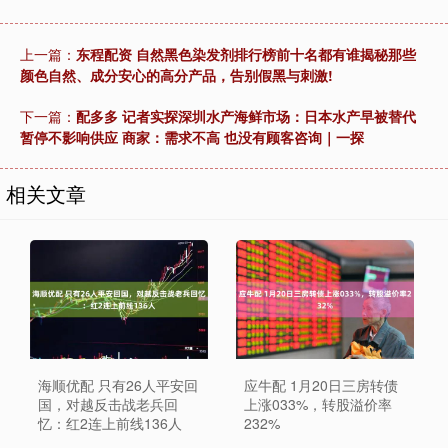
上一篇：
东程配资 自然黑色染发剂排行榜前十名都有谁揭秘那些
颜色自然、成分安心的高分产品，告别假黑与刺激!
下一篇：
配多多 记者实探深圳水产海鲜市场：日本水产早被替代
暂停不影响供应 商家：需求不高 也没有顾客咨询｜一探
相关文章
海顺优配 只有26人平安回
应牛配 1月20日三房转债
国，对越反击战老兵回
上涨033%，转股溢价率
忆：红2连上前线136人
232%