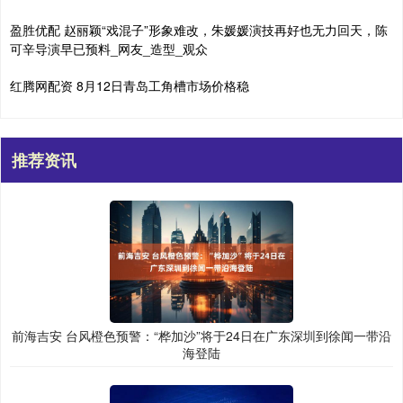
盈胜优配 赵丽颖“戏混子”形象难改，朱媛媛演技再好也无力回天，陈
可辛导演早已预料_网友_造型_观众
红腾网配资 8月12日青岛工角槽市场价格稳
推荐资讯
前海吉安 台风橙色预警：“桦加沙”将于24日在广东深圳到徐闻一带沿
海登陆