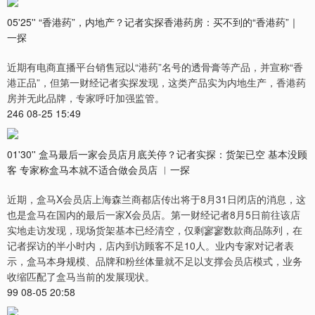
05'25'' “香港药”，内地产？记者实探香港药房：买不到的“香港药”｜
一探
近期有电商直播平台销售冠以“港药”名号的透骨膏等产品，并宣称“香
港正品”，但第一财经记者实探发现，这类产品实为内地生产，香港药
房并无此品牌，专家呼吁加强监管。
246 08-25 15:49
01'30'' 盒马最后一家会员店月底关停？记者实探：货架已空 基本没顾
客 专家称盒马本就不适合做会员店 ︱一探
近期，盒马X会员店上海森兰商都店传出将于8月31日闭店的消息，这
也是盒马在国内的最后一家X会员店。第一财经记者8月5日前往该店
实地走访发现，现场货架基本已经清空，仅剩寥寥数款商品陈列，在
记者探访的半小时内，店内到访顾客不足10人。业内专家对记者表
示，盒马本身规模、品牌和粉丝体量就不足以支撑会员店模式，业务
收缩匹配了盒马当前的发展现状。
99 08-05 20:58