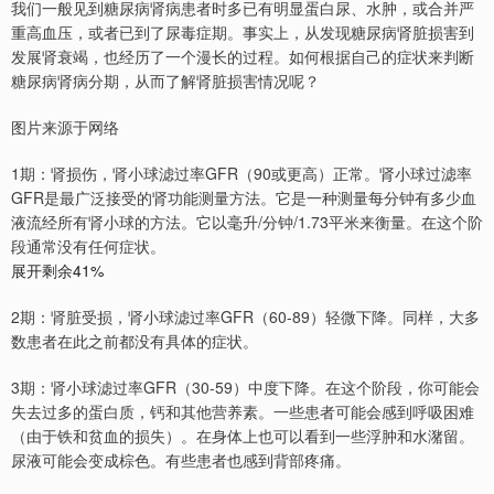
我们一般见到糖尿病肾病患者时多已有明显蛋白尿、水肿，或合并严
重高血压，或者已到了尿毒症期。事实上，从发现糖尿病肾脏损害到
发展肾衰竭，也经历了一个漫长的过程。如何根据自己的症状来判断
糖尿病肾病分期，从而了解肾脏损害情况呢？
图片来源于网络
1期：肾损伤，肾小球滤过率GFR（90或更高）正常。肾小球过滤率
GFR是最广泛接受的肾功能测量方法。它是一种测量每分钟有多少血
液流经所有肾小球的方法。它以毫升/分钟/1.73平米来衡量。在这个阶
段通常没有任何症状。
展开剩余41%
2期：肾脏受损，肾小球滤过率GFR（60-89）轻微下降。同样，大多
数患者在此之前都没有具体的症状。
3期：肾小球滤过率GFR（30-59）中度下降。在这个阶段，你可能会
失去过多的蛋白质，钙和其他营养素。一些患者可能会感到呼吸困难
（由于铁和贫血的损失）。在身体上也可以看到一些浮肿和水潴留。
尿液可能会变成棕色。有些患者也感到背部疼痛。