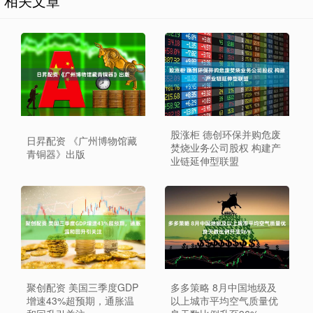
相关文章
股涨柜 德创环保并购危废
日昇配资 《广州博物馆藏
焚烧业务公司股权 构建产
青铜器》出版
业链延伸型联盟
聚创配资 美国三季度GDP
多多策略 8月中国地级及
增速43%超预期，通胀温
以上城市平均空气质量优