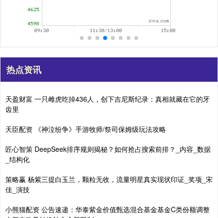
热点资讯
天盈财富 一只雌虎吃掉436人，创下吉尼斯纪录：真相就藏在它的牙
齿里
天臣配资 《神泣纷争》手游牧师/祭司保姆级玩法攻略
匠心智策 DeepSeek排序规则揭秘？如何抢占搜索前排？_内容_数据
_结构化
策略赢 杨紫三提白玉兰，颗粒无收，流量明星真实现状印证_奖项_宋
佳_演技
小熊猫配资 公告速递：华泰紫金价值甄选混合基金基金C类份额调整