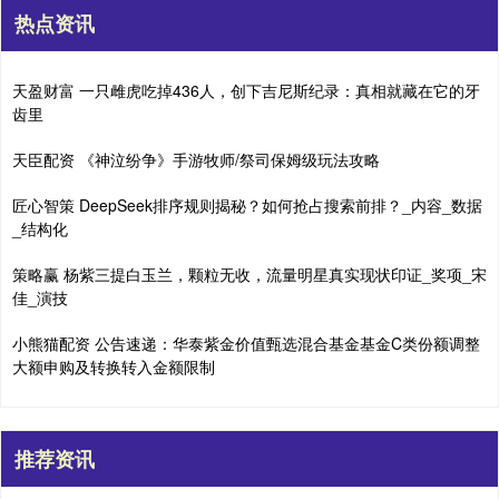
热点资讯
天盈财富 一只雌虎吃掉436人，创下吉尼斯纪录：真相就藏在它的牙
齿里
天臣配资 《神泣纷争》手游牧师/祭司保姆级玩法攻略
匠心智策 DeepSeek排序规则揭秘？如何抢占搜索前排？_内容_数据
_结构化
策略赢 杨紫三提白玉兰，颗粒无收，流量明星真实现状印证_奖项_宋
佳_演技
小熊猫配资 公告速递：华泰紫金价值甄选混合基金基金C类份额调整
大额申购及转换转入金额限制
推荐资讯