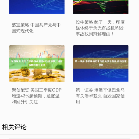
投牛策略 憋了一天，印度
盛宝策略 中国共产党与中
媒体终于为光辉战机坠毁
国式现代化
事故找到辩解理由！
聚创配资 美国三季度GDP
第一证券 港澳平谈巴拿马
增速43%超预期，通胀温
有关涉华裁决 自毁国家信
和回升引关注
用
相关评论