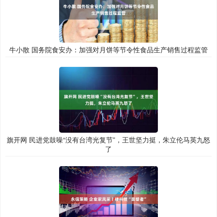
牛小散 国务院食安办：加强对月饼等节令性食品生产销售过程监管
旗开网 民进党鼓噪“没有台湾光复节”，王世坚力挺，朱立伦马英九怒
了