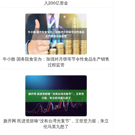
入200亿资金
牛小散 国务院食安办：加强对月饼等节令性食品生产销售
过程监管
旗开网 民进党鼓噪“没有台湾光复节”，王世坚力挺，朱立
伦马英九怒了