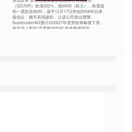
（SZUGR）收涨022%，报9055（欧元），欧股盘
初一度跌至8930，逼平12月17日所创2008年以来
最低位，糖市表现疲软，让该公司发出预警。
SuedzuckerAG预计202627年度营收将略微下滑，
称市场上那些“高度挑战性的”条件将顽固地