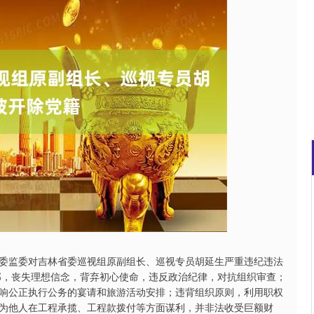
北证50
1115.17
.44%
-4.29
-0.38%
委监委对吉林省委巡视组原副组长、巡视专员胡延生严重违纪违法
部，丧失理想信念，背弃初心使命，违反政治纪律，对抗组织审查；
响公正执行公务的宴请和旅游活动安排；违背组织原则，利用职权
为他人在工程承揽、工程款拨付等方面谋利，并非法收受巨额财