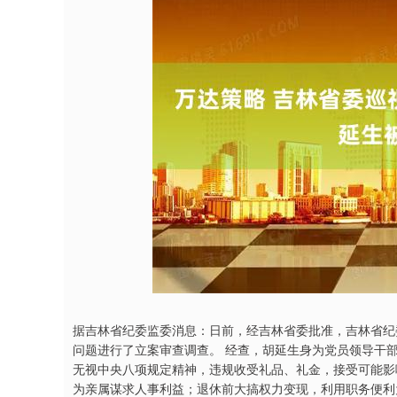
沪深300
4637.89
3.43
-0.52%
-20.27
-0
据吉林省纪委监委消息：日前，经吉林省委批准，吉林省纪
问题进行了立案审查调查。 经查，胡延生身为党员领导干
无视中央八项规定精神，违规收受礼品、礼金，接受可能影
为亲属谋求人事利益；退休前大搞权力变现，利用职务便利