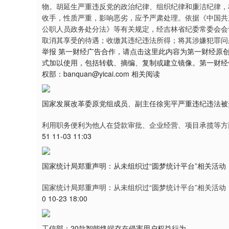
物。胡延生严重违反党的政治纪律、组织纪律和廉洁纪律，
收手，性质严重，影响恶劣，应予严肃处理。依据《中国共
公职人员政务处分法》等有关规定，经吉林省纪委常委会会
取消其享受的待遇；收缴其违纪违法所得；将其涉嫌犯罪问
举报 第一财经广告合作，请点击这里此内容为第一财经原
式加以使用，包括转载、摘编、复制或建立镜像。第一财经
权部：banquan@yicai.com 相关阅读
国家发展改革委原党组成员、副主任徐宪平严重违纪违法被
利用职务便利为他人在贷款审批、企业经营、项目承揽等方
51 11-03 11:03
国家统计局郑重声明：从未组织过“圆梦统计平台”相关活动
国家统计局郑重声明：从未组织过“圆梦统计平台”相关活动
0 10-23 18:00
工信部：20款智能终端存在侵害用户权益行为