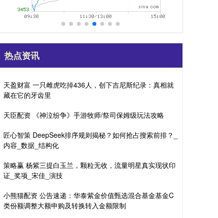
热点资讯
天盈财富 一只雌虎吃掉436人，创下吉尼斯纪录：真相就
藏在它的牙齿里
天臣配资 《神泣纷争》手游牧师/祭司保姆级玩法攻略
匠心智策 DeepSeek排序规则揭秘？如何抢占搜索前排？_
内容_数据_结构化
策略赢 杨紫三提白玉兰，颗粒无收，流量明星真实现状印
证_奖项_宋佳_演技
小熊猫配资 公告速递：华泰紫金价值甄选混合基金基金C
类份额调整大额申购及转换转入金额限制