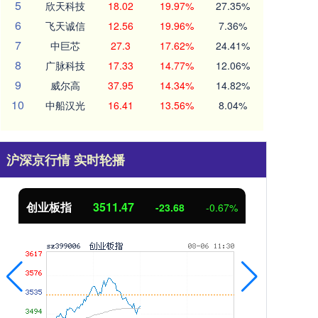
5
欣天科技
18.02
19.97%
27.35%
6
飞天诚信
12.56
19.96%
7.36%
7
中巨芯
27.3
17.62%
24.41%
8
广脉科技
17.33
14.77%
12.06%
9
威尔高
37.95
14.34%
14.82%
10
中船汉光
16.41
13.56%
8.04%
沪深京行情 实时轮播
创业板指
3511.47
基
-23.68
-0.67%