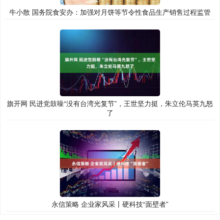
牛小散 国务院食安办：加强对月饼等节令性食品生产销售过程监管
旗开网 民进党鼓噪“没有台湾光复节”，王世坚力挺，朱立伦马英九怒
了
永信策略 企业家风采丨硬科技“面壁者”