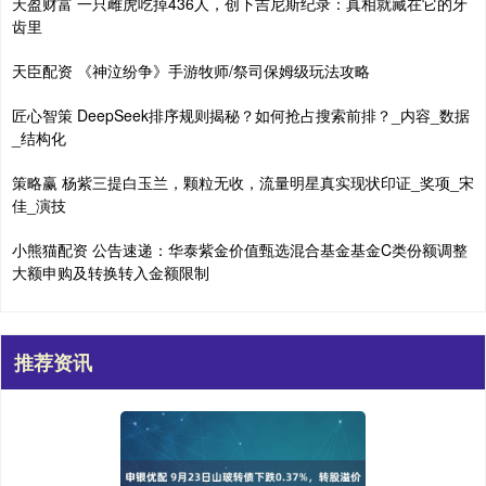
天盈财富 一只雌虎吃掉436人，创下吉尼斯纪录：真相就藏在它的牙
齿里
天臣配资 《神泣纷争》手游牧师/祭司保姆级玩法攻略
匠心智策 DeepSeek排序规则揭秘？如何抢占搜索前排？_内容_数据
_结构化
策略赢 杨紫三提白玉兰，颗粒无收，流量明星真实现状印证_奖项_宋
佳_演技
小熊猫配资 公告速递：华泰紫金价值甄选混合基金基金C类份额调整
大额申购及转换转入金额限制
推荐资讯