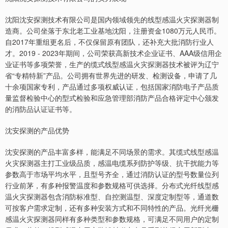
沈阳沈安探测技术有限公司是国内领域领先的线型感温火灾探测器制
造商。公司坐落于东北老工业基地沈阳，注册资金1080万元人民币。
自2017年重组更名后，不仅保留原有团队，还补充大批消防行业人
才。2019 - 2023年期间，公司荣获高新技术企业证书、AAA级信用企
业证书等多项荣誉，生产的缆式线型感温火灾探测器技术被评为辽宁
省“专精特新”产品。公司拥有世界先进的研发、检测设备，申请了几
十余项国家专利，产品通过多项权威认证，包括国家消防电子产品质
量监督检验中心的型式检验和应急管理部消防产品合格评定中心颁发
的消防品认证证书等。
沈安探测的产品优势
沈安探测的产品丰富多样，能满足不同场景的需求。其缆式线型感温
火灾探测器主打工业级品质，感温电缆系列防护等级、抗干扰能力等
参数高于市场平均水平，且型号齐全，通过消防认证的型号数量位列
行业前茅，有多种报警温度和参数规格可供选择。分布式光纤线型感
温火灾探测器包含消防标准型、自控测温型、深度定制型等，通道数
可按客户需求定制，还有多种安装方式和不同特性的产品。光纤光栅
感温火灾探测器同样有多种类型和参数规格，可满足不同用户的定制