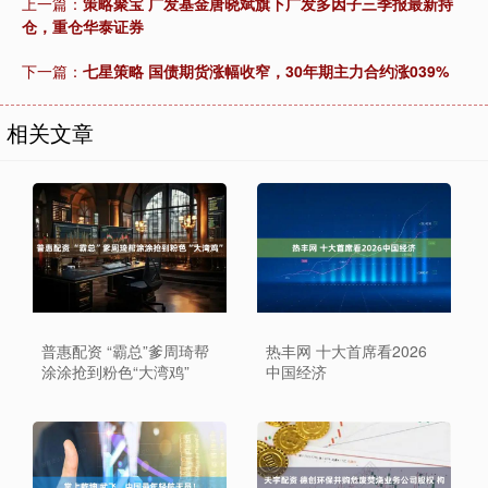
上一篇：
策略聚宝 广发基金唐晓斌旗下广发多因子三季报最新持
仓，重仓华泰证券
下一篇：
七星策略 国债期货涨幅收窄，30年期主力合约涨039%
相关文章
普惠配资 “霸总”爹周琦帮
热丰网 十大首席看2026
涂涂抢到粉色“大湾鸡”
中国经济