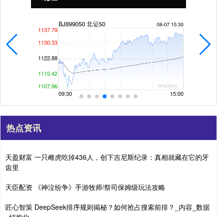
热点资讯
天盈财富 一只雌虎吃掉436人，创下吉尼斯纪录：真相就藏在它的牙
齿里
天臣配资 《神泣纷争》手游牧师/祭司保姆级玩法攻略
匠心智策 DeepSeek排序规则揭秘？如何抢占搜索前排？_内容_数据