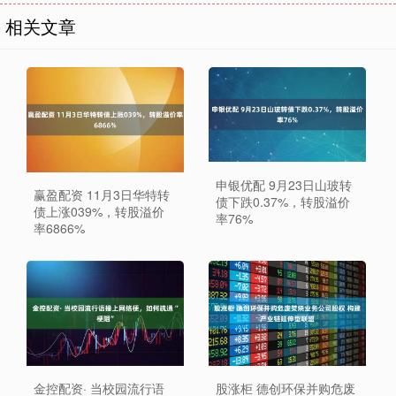
相关文章
申银优配 9月23日山玻转
赢盈配资 11月3日华特转
债下跌0.37%，转股溢价
债上涨039%，转股溢价
率76%
率6866%
金控配资· 当校园流行语
股涨柜 德创环保并购危废