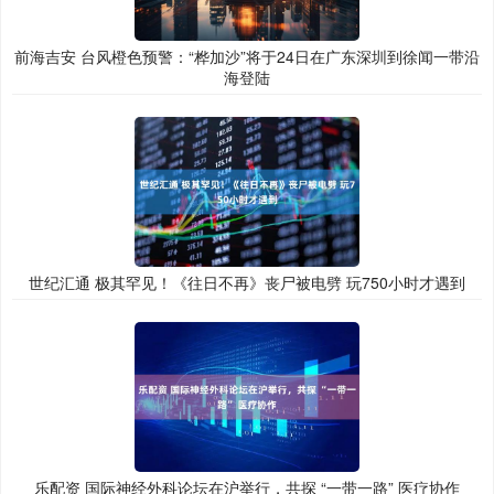
前海吉安 台风橙色预警：“桦加沙”将于24日在广东深圳到徐闻一带沿
海登陆
世纪汇通 极其罕见！《往日不再》丧尸被电劈 玩750小时才遇到
乐配资 国际神经外科论坛在沪举行，共探 “一带一路” 医疗协作