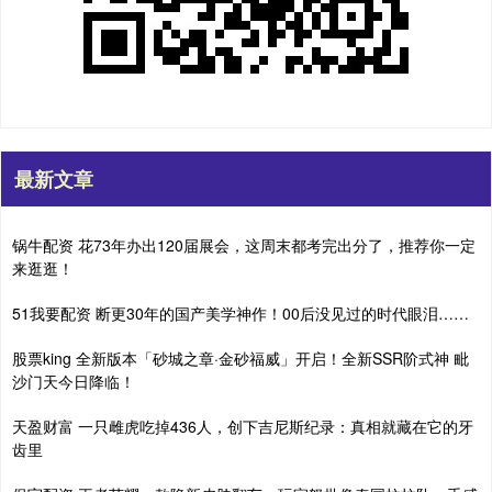
最新文章
锅牛配资 花73年办出120届展会，这周末都考完出分了，推荐你一定
来逛逛！
51我要配资 断更30年的国产美学神作！00后没见过的时代眼泪……
股票king 全新版本「砂城之章·金砂福威」开启！全新SSR阶式神 毗
沙门天今日降临！
天盈财富 一只雌虎吃掉436人，创下吉尼斯纪录：真相就藏在它的牙
齿里