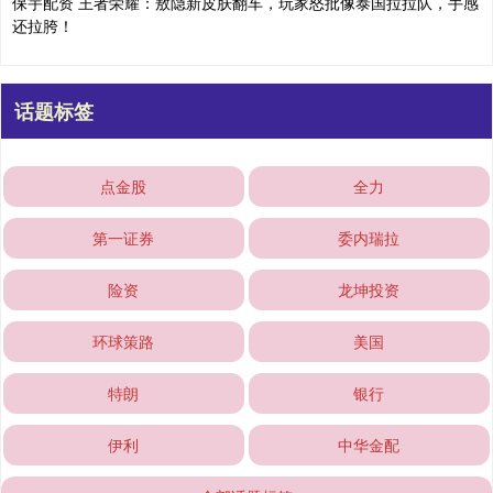
保宇配资 王者荣耀：敖隐新皮肤翻车，玩家怒批像泰国拉拉队，手感
还拉胯！
话题标签
点金股
全力
第一证券
委内瑞拉
险资
龙坤投资
环球策路
美国
特朗
银行
伊利
中华金配