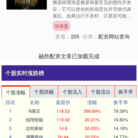
糖尿病肾病是糖尿病最常见的慢性并发
症，它可以使你的疾病恶化并导致代谢
紊乱。如果治疗不及时，它甚至可能导
致肾功能衰竭。在这种情况下，一些患
倍操盘
者可能失去工作能力，而对....
查看：
205
分类：
配资网站查询
融胜配资文章已加载完成
个股实时涨跌榜
个股跌幅
个股流入
个股流出
换手率
个股涨幅
排名
名称
最新价
涨幅
换手率
1
N展芯
116.52
396.89%
79.39%
2
锐翔智能
110.02
20.21%
16.80%
3
志特新材
14.8
20.03%
14.18%
4
博腾股份
20.44
20.02%
14.77%