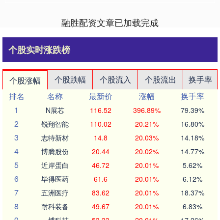
融胜配资文章已加载完成
个股实时涨跌榜
个股跌幅
个股流入
个股流出
换手率
个股涨幅
排名
名称
最新价
涨幅
换手率
1
N展芯
116.52
396.89%
79.39%
2
锐翔智能
110.02
20.21%
16.80%
3
志特新材
14.8
20.03%
14.18%
4
博腾股份
20.44
20.02%
14.77%
5
近岸蛋白
46.72
20.01%
5.62%
6
毕得医药
61.6
20.01%
6.12%
7
五洲医疗
83.62
20.01%
18.37%
8
耐科装备
49.67
20.01%
6.83%
9
一博科技
53.33
20.01%
17.26%