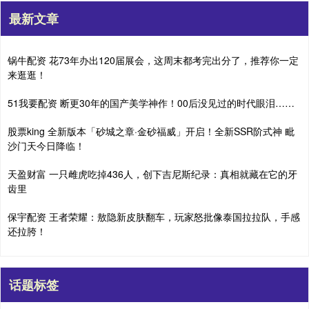
最新文章
锅牛配资 花73年办出120届展会，这周末都考完出分了，推荐你一定
来逛逛！
51我要配资 断更30年的国产美学神作！00后没见过的时代眼泪……
股票king 全新版本「砂城之章·金砂福威」开启！全新SSR阶式神 毗
沙门天今日降临！
天盈财富 一只雌虎吃掉436人，创下吉尼斯纪录：真相就藏在它的牙
齿里
保宇配资 王者荣耀：敖隐新皮肤翻车，玩家怒批像泰国拉拉队，手感
还拉胯！
话题标签