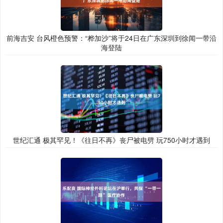
前海吉安 台风橙色预警：“桦加沙”将于24日在广东深圳到徐闻一带沿
海登陆
世纪汇通 极其罕见！《往日不再》丧尸被电劈 玩750小时才遇到