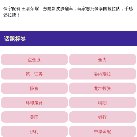
保宇配资 王者荣耀：敖隐新皮肤翻车，玩家怒批像泰国拉拉队，手感
还拉胯！
话题标签
点金股
全力
第一证券
委内瑞拉
险资
龙坤投资
环球策路
特朗
美国
银行
伊利
中华金配