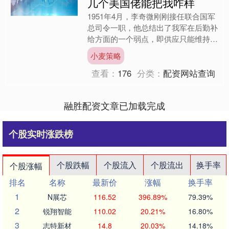
几个美国佬能把我咋样
1951年4月，李奇微刚刚接任联合国军
总司令一职，他总结出了我军在后勤补
给方面的一个弱点，即供应只能维持一
周左右。李奇微利用这一点，创造了磁
小麦策略
性战术，给志愿军造成....
查看：
176
分类：
配资网站查询
融胜配资文章已加载完成
个股实时涨跌榜
个股跌幅
个股流入
个股流出
换手率
个股涨幅
排名
名称
最新价
涨幅
换手率
1
N展芯
116.52
396.89%
79.39%
2
锐翔智能
110.02
20.21%
16.80%
3
志特新材
14.8
20.03%
14.18%