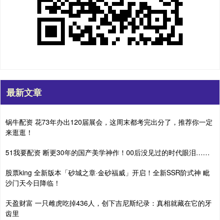
最新文章
锅牛配资 花73年办出120届展会，这周末都考完出分了，推荐你一定
来逛逛！
51我要配资 断更30年的国产美学神作！00后没见过的时代眼泪……
股票king 全新版本「砂城之章·金砂福威」开启！全新SSR阶式神 毗
沙门天今日降临！
天盈财富 一只雌虎吃掉436人，创下吉尼斯纪录：真相就藏在它的牙
齿里