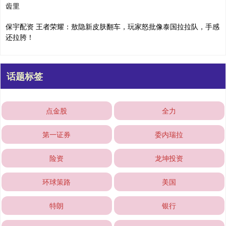
齿里
保宇配资 王者荣耀：敖隐新皮肤翻车，玩家怒批像泰国拉拉队，手感
还拉胯！
话题标签
点金股
全力
第一证券
委内瑞拉
险资
龙坤投资
环球策路
美国
特朗
银行