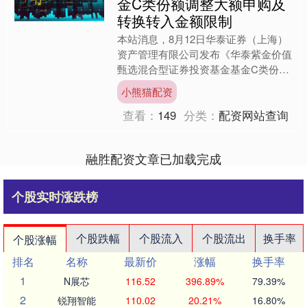
金C类份额调整大额申购及
转换转入金额限制
本站消息，8月12日华泰证券（上海）
资产管理有限公司发布《华泰紫金价值
甄选混合型证券投资基金基金C类份额
调整大额申购及转换转入金额限制的公
小熊猫配资
告》。公告中提示，为维....
查看：
149
分类：
配资网站查询
融胜配资文章已加载完成
个股实时涨跌榜
个股跌幅
个股流入
个股流出
换手率
个股涨幅
排名
名称
最新价
涨幅
换手率
1
N展芯
116.52
396.89%
79.39%
2
锐翔智能
110.02
20.21%
16.80%