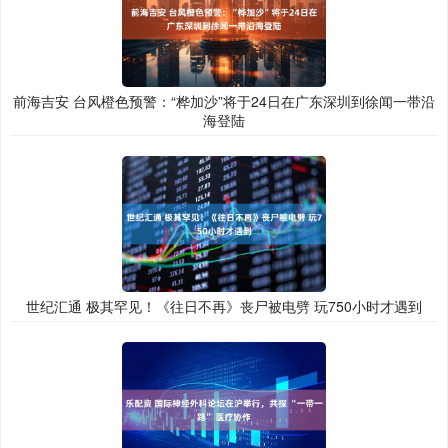
前海吉安 台风橙色预警：“桦加沙”将于24日在广东深圳到徐闻一带沿
海登陆
世纪汇通 极其罕见！《往日不再》丧尸被电劈 玩750小时才遇到