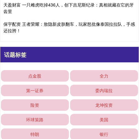
天盈财富 一只雌虎吃掉436人，创下吉尼斯纪录：真相就藏在它的牙
齿里
保宇配资 王者荣耀：敖隐新皮肤翻车，玩家怒批像泰国拉拉队，手感
还拉胯！
话题标签
点金股
全力
第一证券
委内瑞拉
险资
龙坤投资
环球策路
美国
特朗
银行