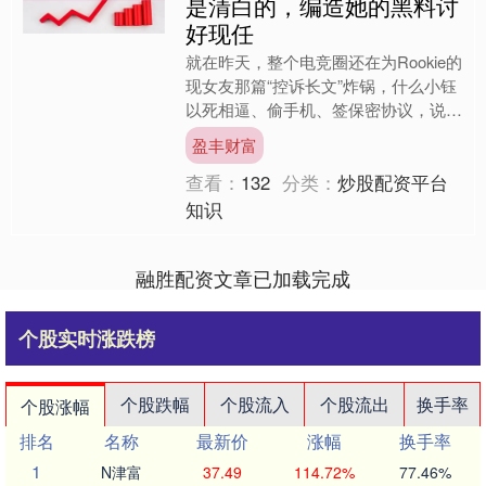
是清白的，编造她的黑料讨
好现任
就在昨天，整个电竞圈还在为Rookie的
现女友那篇“控诉长文”炸锅，什么小钰
以死相逼、偷手机、签保密协议，说得
有鼻子有眼，眼看Rookie就要从“出轨
盈丰财富
渣男”变成....
查看：
132
分类：
炒股配资平台
知识
融胜配资文章已加载完成
个股实时涨跌榜
个股跌幅
个股流入
个股流出
换手率
个股涨幅
排名
名称
最新价
涨幅
换手率
1
N津富
37.49
114.72%
77.46%