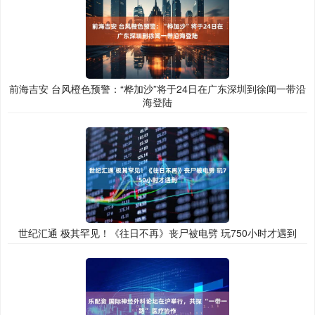
前海吉安 台风橙色预警：“桦加沙”将于24日在广东深圳到徐闻一带沿
海登陆
世纪汇通 极其罕见！《往日不再》丧尸被电劈 玩750小时才遇到