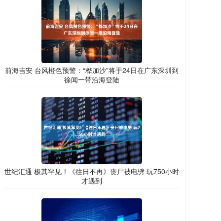
前海吉安 台风橙色预警：“桦加沙”将于24日在广东深圳到
徐闻一带沿海登陆
世纪汇通 极其罕见！《往日不再》丧尸被电劈 玩750小时
才遇到