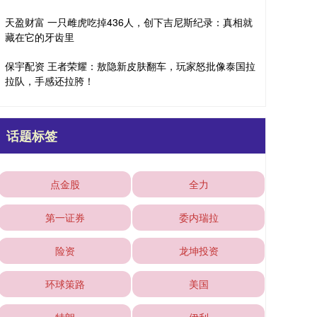
天盈财富 一只雌虎吃掉436人，创下吉尼斯纪录：真相就
藏在它的牙齿里
保宇配资 王者荣耀：敖隐新皮肤翻车，玩家怒批像泰国拉
拉队，手感还拉胯！
话题标签
点金股
全力
第一证券
委内瑞拉
险资
龙坤投资
环球策路
美国