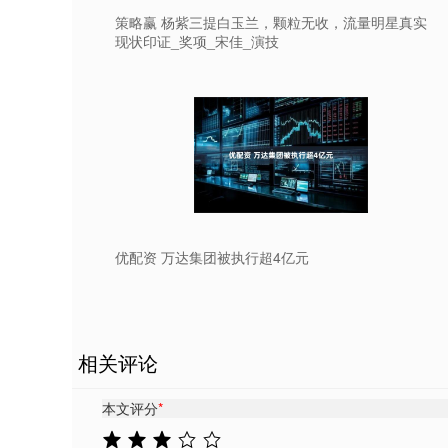
策略赢 杨紫三提白玉兰，颗粒无收，流量明星真实
现状印证_奖项_宋佳_演技
优配资 万达集团被执行超4亿元
相关评论
本文评分
*