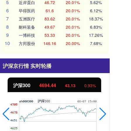
5
近岸蛋白
46.72
20.01%
5.62%
6
毕得医药
61.6
20.01%
6.12%
7
五洲医疗
83.62
20.01%
18.37%
8
耐科装备
49.67
20.01%
6.83%
9
一博科技
53.33
20.01%
17.26%
10
方邦股份
146.16
20.00%
7.68%
沪深京行情 实时轮播
北证50
1134.24
创
11.37
1.01%