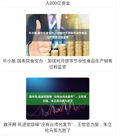
入200亿资金
牛小散 国务院食安办：加强对月饼等节令性食品生产销售
过程监管
旗开网 民进党鼓噪“没有台湾光复节”，王世坚力挺，朱立
伦马英九怒了