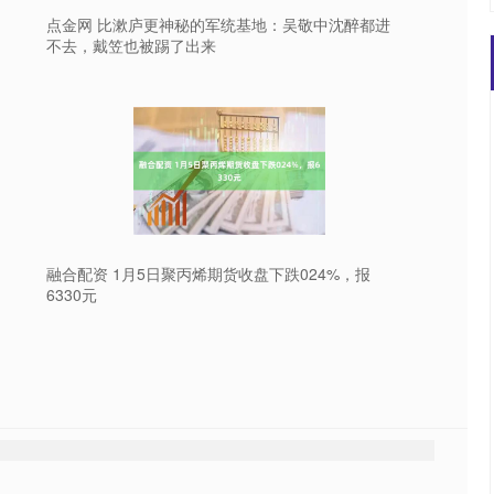
点金网 比漱庐更神秘的军统基地：吴敬中沈醉都进
不去，戴笠也被踢了出来
融合配资 1月5日聚丙烯期货收盘下跌024%，报
6330元