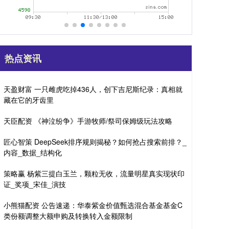
热点资讯
天盈财富 一只雌虎吃掉436人，创下吉尼斯纪录：真相就
藏在它的牙齿里
天臣配资 《神泣纷争》手游牧师/祭司保姆级玩法攻略
匠心智策 DeepSeek排序规则揭秘？如何抢占搜索前排？_
内容_数据_结构化
策略赢 杨紫三提白玉兰，颗粒无收，流量明星真实现状印
证_奖项_宋佳_演技
小熊猫配资 公告速递：华泰紫金价值甄选混合基金基金C
类份额调整大额申购及转换转入金额限制