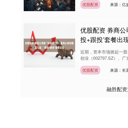
优股配资
来源：亿
优股配资 券商公
投+跟投’套餐出
近期，资本市场掀起一股券
创业（002797.SZ）、广
优股配资
来源：长
融胜配资
深证成指
14311.01
9.68
1.02%
200.89
1