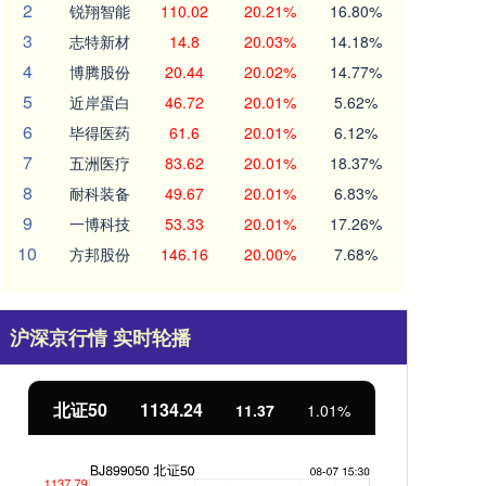
2
锐翔智能
110.02
20.21%
16.80%
3
志特新材
14.8
20.03%
14.18%
4
博腾股份
20.44
20.02%
14.77%
5
近岸蛋白
46.72
20.01%
5.62%
6
毕得医药
61.6
20.01%
6.12%
7
五洲医疗
83.62
20.01%
18.37%
8
耐科装备
49.67
20.01%
6.83%
9
一博科技
53.33
20.01%
17.26%
10
方邦股份
146.16
20.00%
7.68%
沪深京行情 实时轮播
北证50
1134.24
创
11.37
1.01%