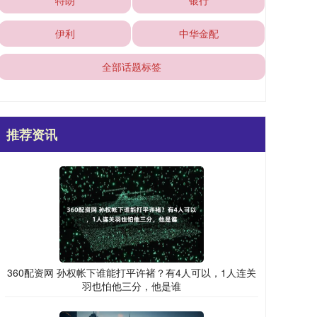
特朗
银行
伊利
中华金配
全部话题标签
推荐资讯
360配资网 孙权帐下谁能打平许褚？有4人可以，1人连关
羽也怕他三分，他是谁