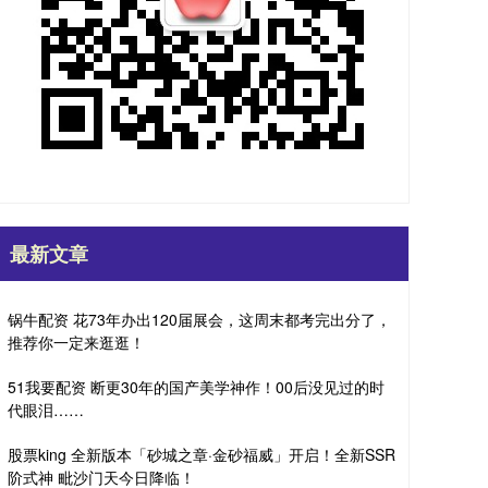
最新文章
锅牛配资 花73年办出120届展会，这周末都考完出分了，
推荐你一定来逛逛！
51我要配资 断更30年的国产美学神作！00后没见过的时
代眼泪……
股票king 全新版本「砂城之章·金砂福威」开启！全新SSR
阶式神 毗沙门天今日降临！