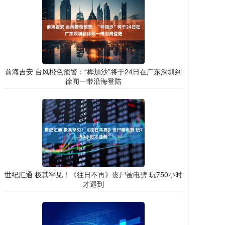
前海吉安 台风橙色预警：“桦加沙”将于24日在广东深圳到
徐闻一带沿海登陆
世纪汇通 极其罕见！《往日不再》丧尸被电劈 玩750小时
才遇到