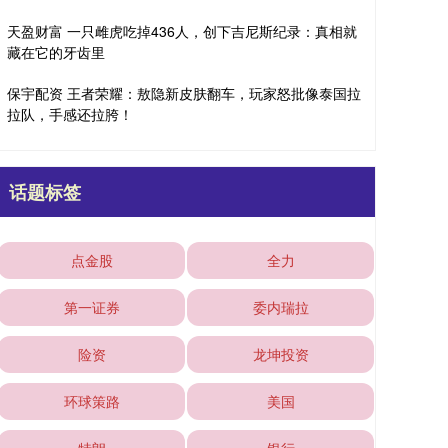
天盈财富 一只雌虎吃掉436人，创下吉尼斯纪录：真相就
藏在它的牙齿里
保宇配资 王者荣耀：敖隐新皮肤翻车，玩家怒批像泰国拉
拉队，手感还拉胯！
话题标签
点金股
全力
第一证券
委内瑞拉
险资
龙坤投资
环球策路
美国