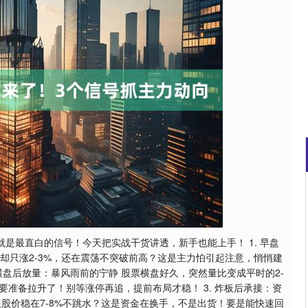
沪深300
4694.44
1.42%
43.13
0.93%
就是最直白的信号！今天把实战干货讲透，新手也能上手！ 1. 早盘
价却只涨2-3%，还在震荡不突破前高？这是主力怕引起注意，悄悄建
横盘后放量：暴风雨前的宁静 股票横盘好久，突然量比变成平时的2-
要准备拉升了！别等涨停再追，提前布局才稳！ 3. 炸板后承接：资
，但股价稳在7-8%不跳水？这是资金在换手，不是出货！要是能快速回