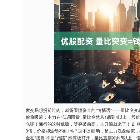
深证成指
14311.01
9.68
1.02%
200.89
做交易想提前吃肉，就得看懂资金的“悄悄话”——量比突变
偷偷吸筹：主力在“低调囤货” 量比突然从1飙到4以上，股
仓呢！懂行的这时低吸，等突破前高，主升浪就来了！ 2. 
3倍，价格却波动不到1%？这不是瞎动，是主力洗盘结束，
金在“接盘”不是“跑路” 涨停板打开，量比直接冲到5以上