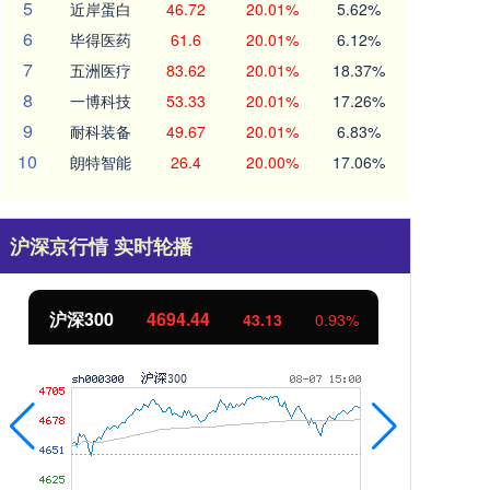
5
近岸蛋白
46.72
20.01%
5.62%
6
毕得医药
61.6
20.01%
6.12%
7
五洲医疗
83.62
20.01%
18.37%
8
一博科技
53.33
20.01%
17.26%
9
耐科装备
49.67
20.01%
6.83%
10
朗特智能
26.4
20.00%
17.06%
沪深京行情 实时轮播
北证50
1134.24
创
11.37
1.01%