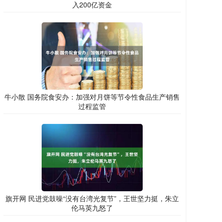
入200亿资金
牛小散 国务院食安办：加强对月饼等节令性食品生产销售
过程监管
旗开网 民进党鼓噪“没有台湾光复节”，王世坚力挺，朱立
伦马英九怒了