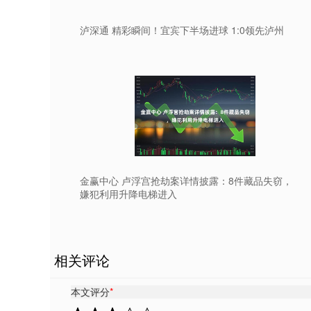
泸深通 精彩瞬间！宜宾下半场进球 1:0领先泸州
金赢中心 卢浮宫抢劫案详情披露：8件藏品失窃，
嫌犯利用升降电梯进入
相关评论
本文评分
*