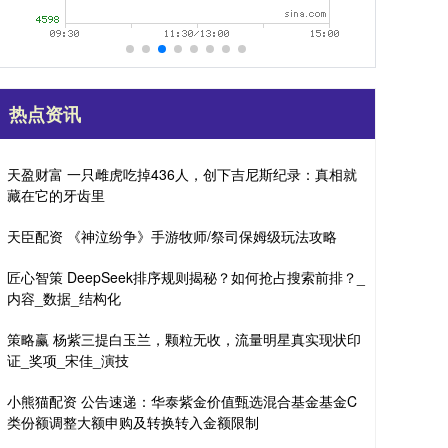
热点资讯
天盈财富 一只雌虎吃掉436人，创下吉尼斯纪录：真相就
藏在它的牙齿里
天臣配资 《神泣纷争》手游牧师/祭司保姆级玩法攻略
匠心智策 DeepSeek排序规则揭秘？如何抢占搜索前排？_
内容_数据_结构化
策略赢 杨紫三提白玉兰，颗粒无收，流量明星真实现状印
证_奖项_宋佳_演技
小熊猫配资 公告速递：华泰紫金价值甄选混合基金基金C
类份额调整大额申购及转换转入金额限制