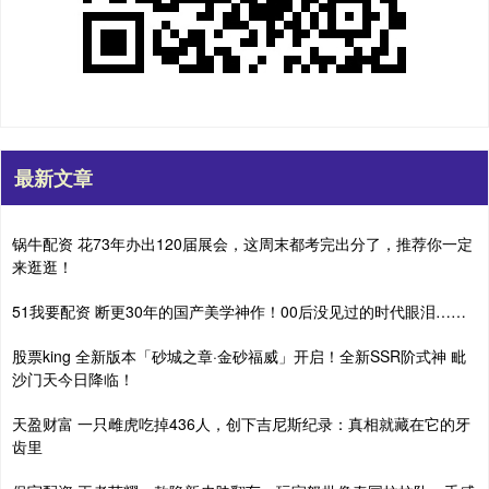
最新文章
锅牛配资 花73年办出120届展会，这周末都考完出分了，推荐你一定
来逛逛！
51我要配资 断更30年的国产美学神作！00后没见过的时代眼泪……
股票king 全新版本「砂城之章·金砂福威」开启！全新SSR阶式神 毗
沙门天今日降临！
天盈财富 一只雌虎吃掉436人，创下吉尼斯纪录：真相就藏在它的牙
齿里