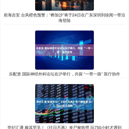
前海吉安 台风橙色预警：“桦加沙”将于24日在广东深圳到徐闻一带沿
海登陆
乐配资 国际神经外科论坛在沪举行，共探 “一带一路” 医疗协作
世纪汇通 极其罕见！《往日不再》丧尸被电劈 玩750小时才遇到