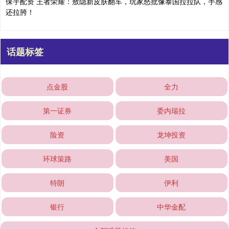
保宇配资 王者荣耀：敖隐新皮肤翻车，玩家怒批像泰国拉拉队，手感
还拉胯！
话题标签
点金股
全力
第一证券
委内瑞拉
险资
龙坤投资
环球策路
美国
特朗
伊利
银行
中华金配