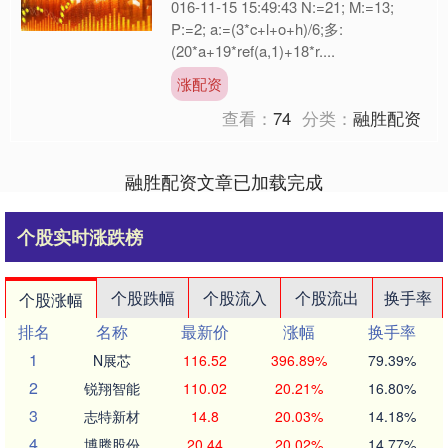
016-11-15 15:49:43 N:=21; M:=13;
P:=2; a:=(3*c+l+o+h)/6;多:
(20*a+19*ref(a,1)+18*r....
涨配资
查看：
74
分类：
融胜配资
融胜配资文章已加载完成
个股实时涨跌榜
个股跌幅
个股流入
个股流出
换手率
个股涨幅
排名
名称
最新价
涨幅
换手率
1
N展芯
116.52
396.89%
79.39%
2
锐翔智能
110.02
20.21%
16.80%
3
志特新材
14.8
20.03%
14.18%
4
博腾股份
20.44
20.02%
14.77%