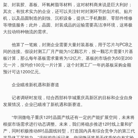
架、封装胶、基板、环氧树脂等材料，这对材料商来说是巨大利好；
其次，有技术实力的企业，还可以关注针对封测环节的划片机、贴片
机，以及晶圆制造的刻蚀、沉积设备，提供二手机翻新、零部件维修
等增值服务；此外，晶圆、封装成品的运输需要高洁净环境，这将极
大拉动特种物流的需求。
他算了一笔账，封测企业需要大量封装基板，用于芯片与PCB之
间的连接。假设封测工厂月产能为1亿颗芯片，按一颗芯片需要1片基
板计算，那么每年基板需求量将为12亿片。基板的市场价为50至200
元一片，按均价100元一片计算，这个封测工厂一年的基板采购金额
预计可达1200亿元。
企业瞄准新机遇和新赛道
记者调研时发现，结合西部科学城重庆高新区的目标和企业自身
发展情况，企业已瞄准了新机遇和新赛道。
“华润微电子重庆12吋晶圆产线还有一定的产能扩展空间，未来将
根据市场需求进行动态调整。未来，我们将稳步推进12吋线上量和扩
产，同时积极推动8吋晶圆线转型，打造国内具有综合竞争力的第三代
半导体工艺能力。”庄恒前告诉记者，华润微还将基于优质的自有实验