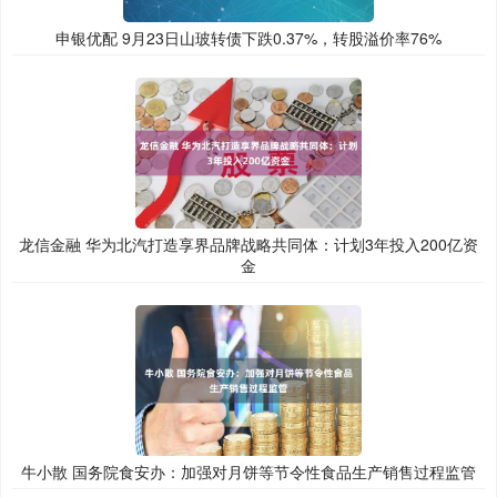
申银优配 9月23日山玻转债下跌0.37%，转股溢价率76%
龙信金融 华为北汽打造享界品牌战略共同体：计划3年投入200亿资
金
牛小散 国务院食安办：加强对月饼等节令性食品生产销售过程监管