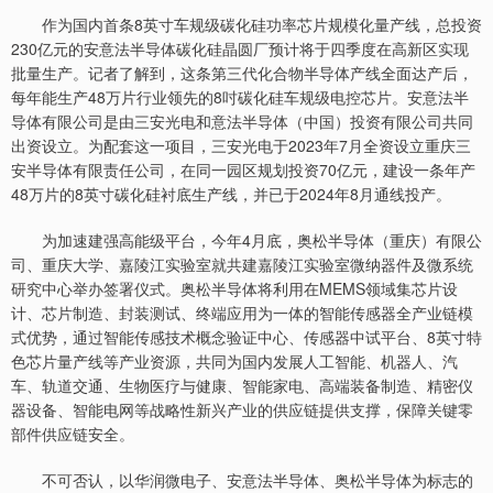
作为国内首条8英寸车规级碳化硅功率芯片规模化量产线，总投资
230亿元的安意法半导体碳化硅晶圆厂预计将于四季度在高新区实现
批量生产。记者了解到，这条第三代化合物半导体产线全面达产后，
每年能生产48万片行业领先的8吋碳化硅车规级电控芯片。安意法半
导体有限公司是由三安光电和意法半导体（中国）投资有限公司共同
出资设立。为配套这一项目，三安光电于2023年7月全资设立重庆三
安半导体有限责任公司，在同一园区规划投资70亿元，建设一条年产
48万片的8英寸碳化硅衬底生产线，并已于2024年8月通线投产。
为加速建强高能级平台，今年4月底，奥松半导体（重庆）有限公
司、重庆大学、嘉陵江实验室就共建嘉陵江实验室微纳器件及微系统
研究中心举办签署仪式。奥松半导体将利用在MEMS领域集芯片设
计、芯片制造、封装测试、终端应用为一体的智能传感器全产业链模
式优势，通过智能传感技术概念验证中心、传感器中试平台、8英寸特
色芯片量产线等产业资源，共同为国内发展人工智能、机器人、汽
车、轨道交通、生物医疗与健康、智能家电、高端装备制造、精密仪
器设备、智能电网等战略性新兴产业的供应链提供支撑，保障关键零
部件供应链安全。
不可否认，以华润微电子、安意法半导体、奥松半导体为标志的