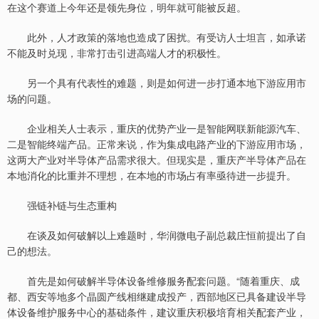
在这个赛道上今年还是领先身位，明年就可能被反超。
此外，人才政策的落地也造成了困扰。有受访人士坦言，如承诺
不能及时兑现，非常打击引进高端人才的积极性。
另一个具有代表性的难题，则是如何进一步打通本地下游应用市
场的问题。
企业相关人士表示，重庆的优势产业一是智能网联新能源汽车、
二是智能终端产品。正常来说，作为集成电路产业的下游应用市场，
这两大产业对半导体产品需求很大。但现实是，重庆产半导体产品在
本地消化的比重并不理想，在本地的市场占有率亟待进一步提升。
强链补链与生态重构
在谈及如何破解以上难题时，华润微电子副总裁庄恒前提出了自
己的想法。
首先是如何破解半导体设备维修服务配套问题。“随着重庆、成
都、西安等地多个晶圆产线相继建成投产，西部地区已具备建设半导
体设备维护服务中心的基础条件，建议重庆积极培育相关配套产业，