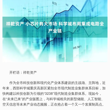
开栏语：祥乾资产
作为全市科技创新和现代化产业体系建设的主战场、主阵地，近
年来，西部科学城重庆高新区紧扣全市现代制造业集群体系目标，加
快构建以科技创新为引领的“3238”现代制造业集群体系。现如今，
在“未来已来”的产业版图上，与科学城相关的新型储能、人工智能、
空天信息等未来产业动态频频，正在抢占着一个又一个发展制高点。