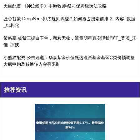
天臣配资 《神泣纷争》手游牧师/祭司保姆级玩法攻略
匠心智策 DeepSeek排序规则揭秘？如何抢占搜索前排？_内容_数据
_结构化
策略赢 杨紫三提白玉兰，颗粒无收，流量明星真实现状印证_奖项_宋
佳_演技
小熊猫配资 公告速递：华泰紫金价值甄选混合基金基金C类份额调整
大额申购及转换转入金额限制
推荐资讯