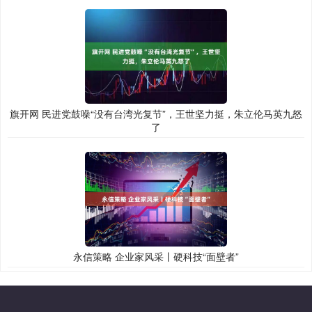
旗开网 民进党鼓噪“没有台湾光复节”，王世坚力挺，朱立伦马英九怒
了
永信策略 企业家风采丨硬科技“面壁者”