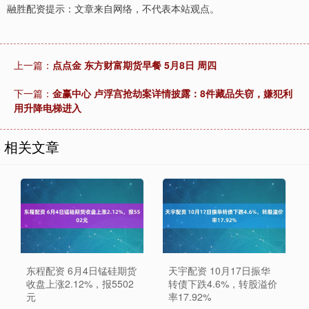
融胜配资提示：文章来自网络，不代表本站观点。
上一篇：
点点金 东方财富期货早餐 5月8日 周四
下一篇：
金赢中心 卢浮宫抢劫案详情披露：8件藏品失窃，嫌犯利
用升降电梯进入
相关文章
东程配资 6月4日锰硅期货
天宇配资 10月17日振华
收盘上涨2.12%，报5502
转债下跌4.6%，转股溢价
元
率17.92%