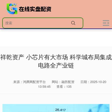
祥乾资产 小芯片有大市场 科学城布局集成
电路全产业链
来源：鸿腾网配资平台
网站：融胜配资
日期：2025-10-20
13:59:45
查看：135